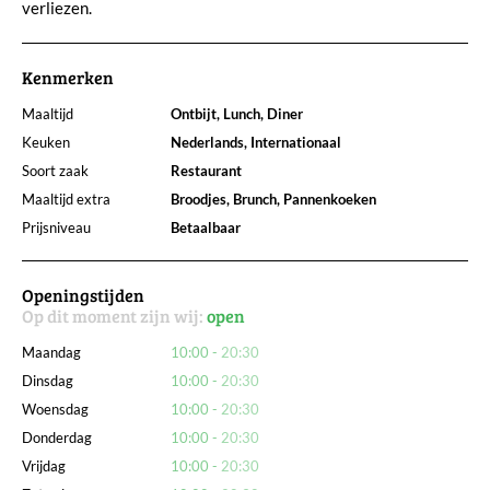
verliezen.
Kenmerken
Maaltijd
Ontbijt, Lunch, Diner
Keuken
Nederlands, Internationaal
Soort zaak
Restaurant
Maaltijd extra
Broodjes, Brunch, Pannenkoeken
Prijsniveau
Betaalbaar
Openingstijden
Op dit moment zijn wij:
open
Maandag
10:00
20:30
Dinsdag
10:00
20:30
Woensdag
10:00
20:30
Donderdag
10:00
20:30
Vrijdag
10:00
20:30