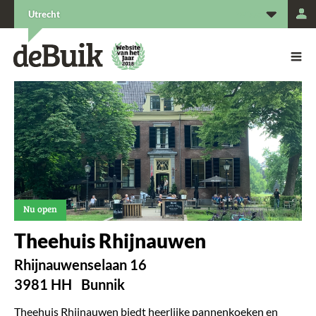
L
Utrecht
De Buik van {city: city}
De Buik
Nu open
Theehuis Rhijnauwen
Rhijnauwenselaan 16
3981 HH
Bunnik
Theehuis Rhijnauwen biedt heerlijke pannenkoeken en