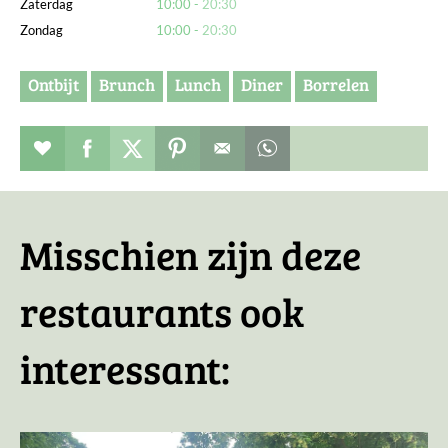
Zaterdag
10:00
20:30
Zondag
10:00
20:30
Ontbijt
Brunch
Lunch
Diner
Borrelen
Restaurant toevoegen aan favorieten
Deel dit op facebook
Deel dit op twitter
Deel dit op pinterest
Whatsapp dit bericht
Misschien zijn deze
restaurants ook
interessant: