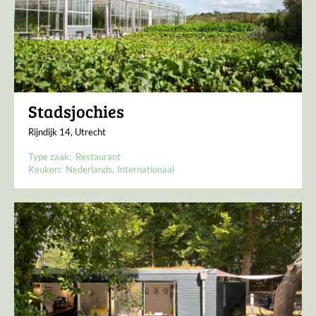
Stadsjochies
Rijndijk 14, Utrecht
Type zaak:
Restaurant
Keuken:
Nederlands
Internationaal