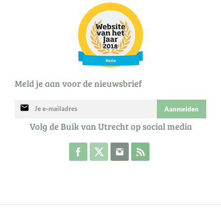
Meld je aan voor de nieuwsbrief
mail
Aanmelden
Volg de Buik van Utrecht op social media
Volg de Buik op Facebook
Volg de Buik op Twitter
Volg de Buik op Instagram
Abonneer je op de RSS 