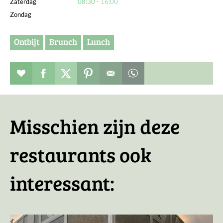
Zaterdag
08:30
16:00
Zondag
Ontbijt
Brunch
Lunch
Restaurant toevoegen aan favorieten
Deel dit op facebook
Deel dit op twitter
Deel dit op pinterest
Whatsapp dit bericht
Misschien zijn deze
restaurants ook
interessant: