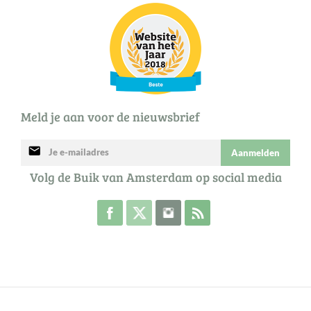
Meld je aan voor de nieuwsbrief
mail
Aanmelden
Volg de Buik van Amsterdam op social media
Volg de Buik op Facebook
Volg de Buik op Twitter
Volg de Buik op Instagram
Abonneer je op de RSS 