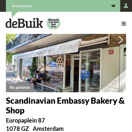
L
Amsterdam
De Buik van {city: city}
De Buik
Vorige
Vorige
Vol
Vol
Nu gesloten
Scandinavian Embassy Bakery &
Shop
Europaplein 87
1078 GZ
Amsterdam