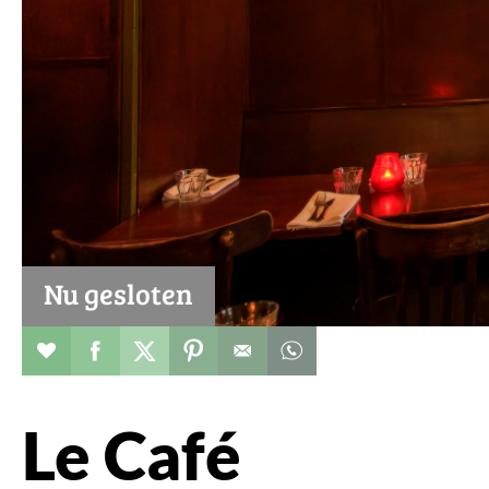
Nu gesloten
Restaurant toevoegen aan favorieten
Deel dit op facebook
Deel dit op twitter
Deel dit op pinterest
Whatsapp dit bericht
Le Café