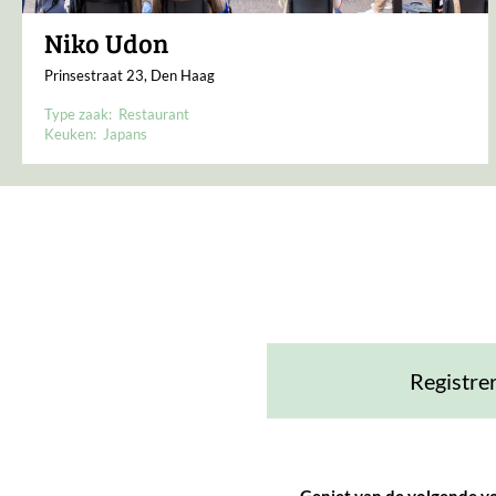
Niko Udon
Prinsestraat 23, Den Haag
Type zaak:
Restaurant
Keuken:
Japans
Registre