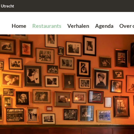
Utrecht
Home
Restaurants
Verhalen
Agenda
Over 
Zoek
Vorige
Vorige