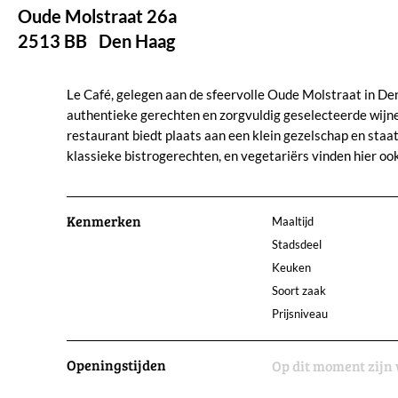
Oude Molstraat 26a
2513 BB
Den Haag
Le Café, gelegen aan de sfeervolle Oude Molstraat in Den 
authentieke gerechten en zorgvuldig geselecteerde wijnen
restaurant biedt plaats aan een klein gezelschap en staa
klassieke bistrogerechten, en vegetariërs vinden hier oo
Kenmerken
Maaltijd
Stadsdeel
Keuken
Soort zaak
Prijsniveau
Openingstijden
Op dit moment zijn 