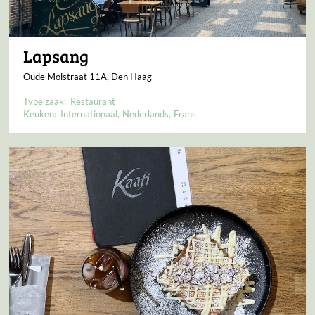
Lapsang
Oude Molstraat 11A, Den Haag
Type zaak:
Restaurant
Keuken:
Internationaal
Nederlands
Frans