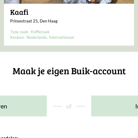
Kaafi
Prinsestraat 25, Den Haag
Type zaak:
Koffiezaak
Keuken:
Nederlands
Internationaal
Maak je eigen Buik-account
ren
of
I