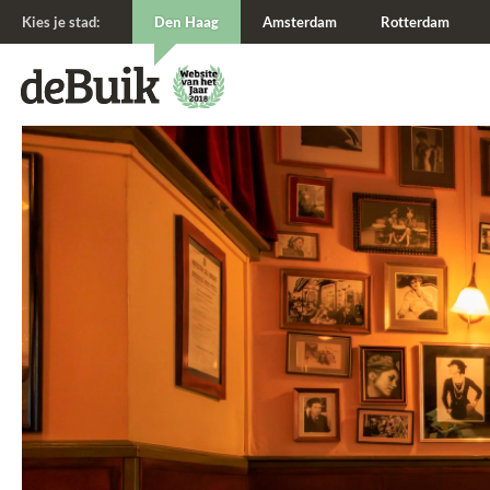
Kies je stad:
Den Haag
Amsterdam
Rotterdam
De Buik van {city: city}
De Buik