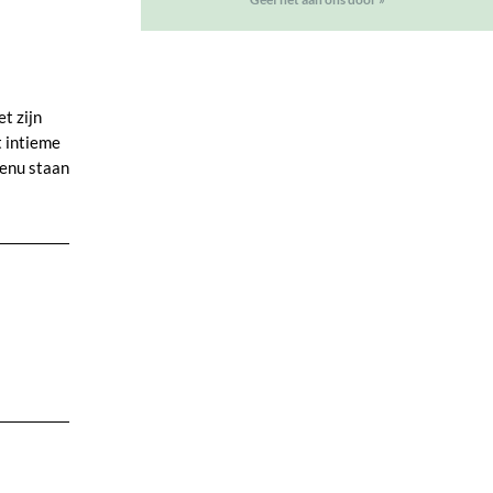
t zijn
t intieme
menu staan