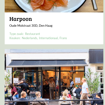
Harpoon
Oude Molstraat 30D, Den Haag
Type zaak:
Restaurant
Keuken:
Nederlands
Internationaal
Frans