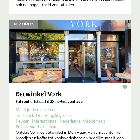
ook de mogelijkheid voor afhalen.
Nu gesloten
Resta
Eetwinkel Vork
Fahrenheitstraat 632, 's-Gravenhage
Maaltijd:
Brunch
Lunch
Stadsdeel:
Den Haag Segbroek
Keuken:
Internationaal
Nederlands
Mediterraan
Prijsniveau:
Betaalbaar
Ontdek Vork, de eetwinkel in Den Haag: van ambachtelijke
broodjes en koffie tot kookworkshops en heerlijke maaltijden