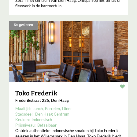
Zèta in het centrum van Den Haag. Ontspan op het terras of
flexwerk in de kantoortuin.
Nu gesloten
Resta
Toko Frederik
Frederikstraat 225, Den Haag
Maaltijd:
Lunch
Borrelen
Diner
Stadsdeel:
Den Haag Centrum
Keuken:
Indonesisch
Prijsniveau:
Betaalbaar
Ontdek authentieke Indonesische smaken bij Toko Frederik,
gelegen in het Willemspark in Den Haag. Toko Frederik biedt