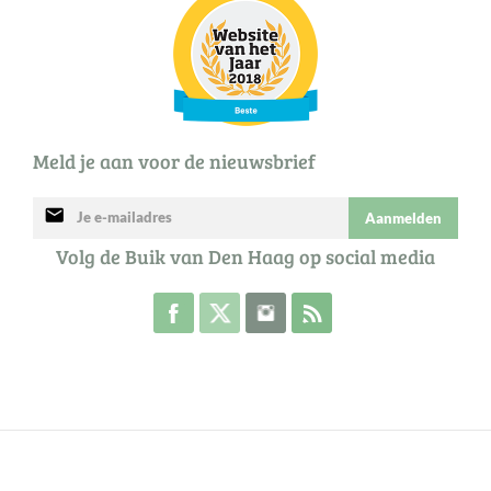
Meld je aan voor de nieuwsbrief
mail
Aanmelden
Volg de Buik van Den Haag op social media
Volg de Buik op Facebook
Volg de Buik op Twitter
Volg de Buik op Instagram
Abonneer je op de RSS 