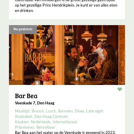
op het gezellige Prins Hendrikplein. Je kunt er van alles eten
en drinken.
Nu gesloten
Resta
Bar Bea
Veenkade 7, Den Haag
Maaltijd:
Brunch
Lunch
Borrelen
Diner
Late night
Stadsdeel:
Den Haag Centrum
Keuken:
Nederlands
Internationaal
Prijsniveau:
Betaalbaar
Bar Bea aan het water op de Veenkade is geopend in 2023.