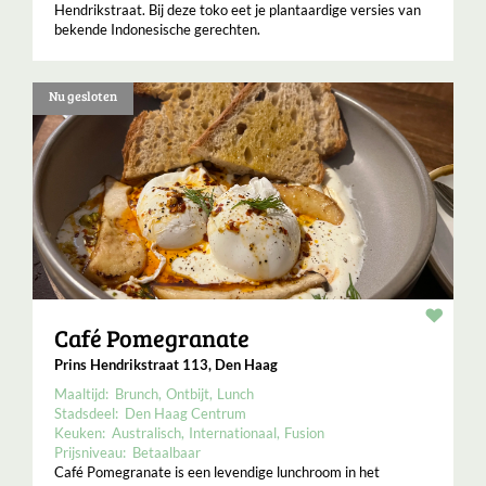
Hendrikstraat. Bij deze toko eet je plantaardige versies van
bekende Indonesische gerechten.
Nu gesloten
Resta
Café Pomegranate
Prins Hendrikstraat 113, Den Haag
Maaltijd:
Brunch
Ontbijt
Lunch
Stadsdeel:
Den Haag Centrum
Keuken:
Australisch
Internationaal
Fusion
Prijsniveau:
Betaalbaar
Café Pomegranate is een levendige lunchroom in het