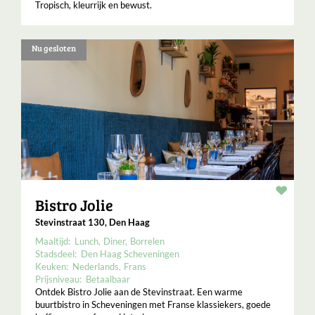
Tropisch, kleurrijk en bewust.
Nu gesloten
Resta
Bistro Jolie
Stevinstraat 130, Den Haag
Maaltijd:
Lunch
Diner
Borrelen
Stadsdeel:
Den Haag Scheveningen
Keuken:
Nederlands
Frans
Prijsniveau:
Betaalbaar
Ontdek Bistro Jolie aan de Stevinstraat. Een warme
buurtbistro in Scheveningen met Franse klassiekers, goede