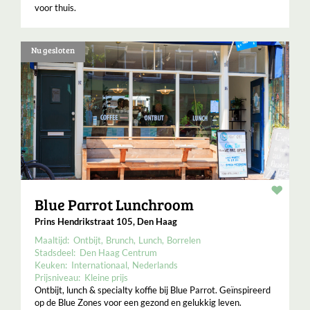
voor thuis.
Nu gesloten
Resta
Blue Parrot Lunchroom
Prins Hendrikstraat 105, Den Haag
Maaltijd:
Ontbijt
Brunch
Lunch
Borrelen
Stadsdeel:
Den Haag Centrum
Keuken:
Internationaal
Nederlands
Prijsniveau:
Kleine prijs
Ontbijt, lunch & specialty koffie bij Blue Parrot. Geïnspireerd
op de Blue Zones voor een gezond en gelukkig leven.