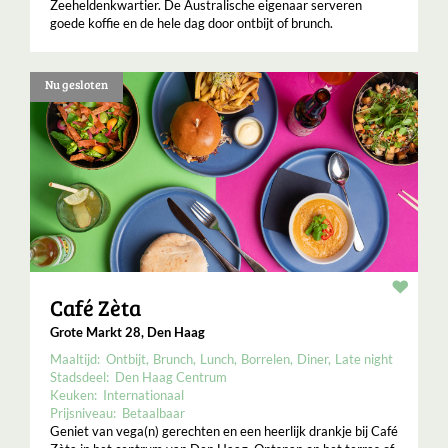
Zeeheldenkwartier. De Australische eigenaar serveren
goede koffie en de hele dag door ontbijt of brunch.
Nu gesloten
Resta
Café Zèta
Grote Markt 28, Den Haag
Maaltijd:
Ontbijt
Brunch
Lunch
Borrelen
Diner
Late night
Stadsdeel:
Den Haag Centrum
Keuken:
Internationaal
Prijsniveau:
Betaalbaar
Geniet van vega(n) gerechten en een heerlijk drankje bij Café