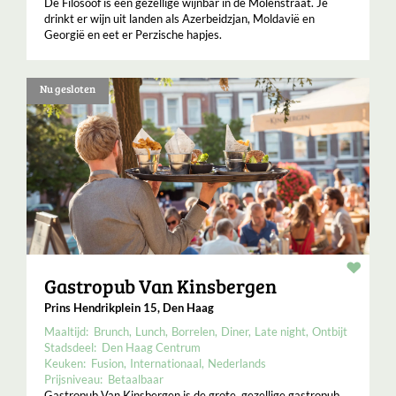
De Filosoof is een gezellige wijnbar in de Molenstraat. Je
drinkt er wijn uit landen als Azerbeidzjan, Moldavië en
Georgië en eet er Perzische hapjes.
Nu gesloten
Resta
Gastropub Van Kinsbergen
Prins Hendrikplein 15, Den Haag
Maaltijd:
Brunch
Lunch
Borrelen
Diner
Late night
Ontbijt
Stadsdeel:
Den Haag Centrum
Keuken:
Fusion
Internationaal
Nederlands
Prijsniveau:
Betaalbaar
Gastropub Van Kinsbergen is de grote, gezellige gastropub