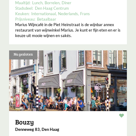
Maaltijd:
Lunch
Borrelen
Diner
Stadsdeel:
Den Haag Centrum
Keuken:
Internationaal
Nederlands
Frans
Prijsniveau:
Betaalbaar
Marius Wijncafé in de Piet Heinstraat is de wijnbar annex
restaurant van wijnwinkel Marius. Je kunt er fijn eten en er is
keuze uit mooie wijnen en sakés.
Nu gesloten
Resta
Bouzy
Denneweg 83, Den Haag