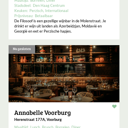
Maaltijd:
Borrelen
Diner
Stadsdeel:
Den Haag Centrum
Keuken:
Perzisch
Internationaal
Prijsniveau:
Betaalbaar
De Filosoof is een gezellige wijnbar in de Molenstraat. Je
drinkt er wijn uit landen als Azerbeidzjan, Moldavië en
Georgië en eet er Perzische hapjes.
Nu gesloten
Resta
Annabelle Voorburg
Herenstraat 177A, Voorburg
Maaltijd:
Lunch
Brunch
Borrelen
Diner