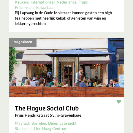
Keuken:
Internationaal
Nederlands
Frans
Prijsniveau:
Betaalbaar
Bij Lapsang in de Oude Molstraat kunnen gasten een high
tea hebben met heerlijk gebak of genieten van wijn en
lekkere gerechten.
Nu gesloten
Resta
The Hague Social Club
Prins Hendrikstraat 53, 's-Gravenhage
Maaltijd:
Borrelen
Diner
Late night
Stadsdeel:
Den Haag Centrum