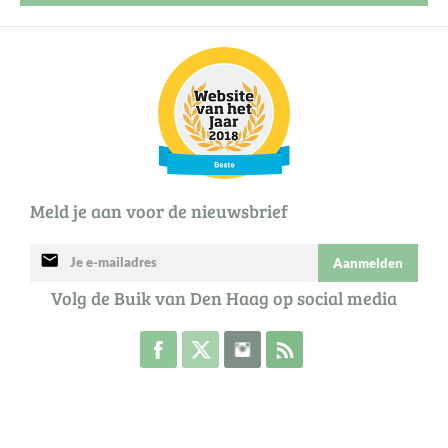
Meld je aan voor de nieuwsbrief
mail
Aanmelden
Volg de Buik van Den Haag op social media
Volg de Buik op Facebook
Volg de Buik op Twitter
Volg de Buik op Instagram
Abonneer je op de RSS 