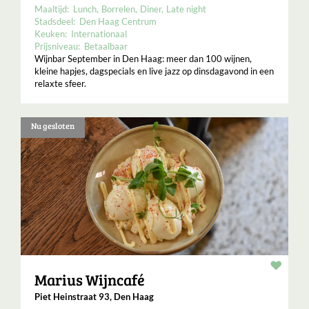
Maaltijd:
Lunch
Borrelen
Diner
Late night
Stadsdeel:
Den Haag Centrum
Keuken:
Internationaal
Prijsniveau:
Betaalbaar
Wijnbar September in Den Haag: meer dan 100 wijnen,
kleine hapjes, dagspecials en live jazz op dinsdagavond in een
relaxte sfeer.
Nu gesloten
Resta
Marius Wijncafé
Piet Heinstraat 93, Den Haag