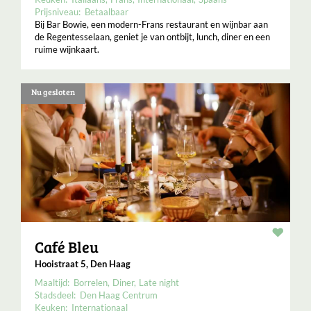
Prijsniveau:
Betaalbaar
Bij Bar Bowie, een modern-Frans restaurant en wijnbar aan
de Regentesselaan, geniet je van ontbijt, lunch, diner en een
ruime wijnkaart.
Nu gesloten
Resta
Café Bleu
Hooistraat 5, Den Haag
Maaltijd:
Borrelen
Diner
Late night
Stadsdeel:
Den Haag Centrum
Keuken:
Internationaal