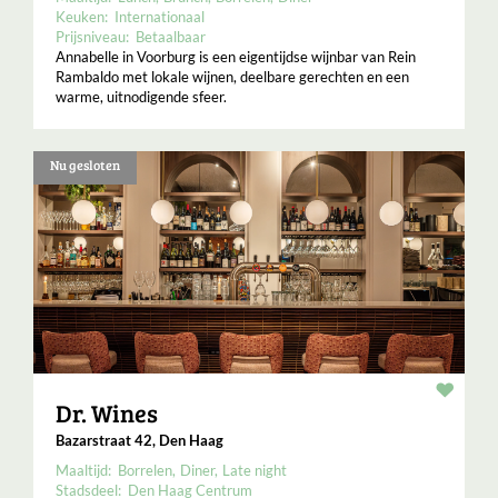
Keuken:
Internationaal
Prijsniveau:
Betaalbaar
Annabelle in Voorburg is een eigentijdse wijnbar van Rein
Rambaldo met lokale wijnen, deelbare gerechten en een
warme, uitnodigende sfeer.
Nu gesloten
Resta
Dr. Wines
Bazarstraat 42, Den Haag
Maaltijd:
Borrelen
Diner
Late night
Stadsdeel:
Den Haag Centrum