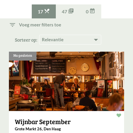



17
47
0
filter_list
Voeg meer filters toe
Sorteer op:
Nu gesloten
Resta
Wijnbar September
Grote Markt 26, Den Haag