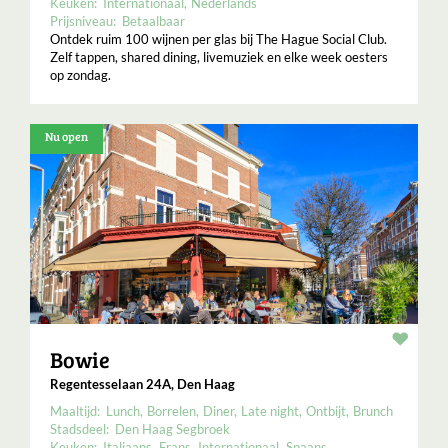
Keuken:
Internationaal
Nederlands
Prijsniveau:
Betaalbaar
Ontdek ruim 100 wijnen per glas bij The Hague Social Club.
Zelf tappen, shared dining, livemuziek en elke week oesters
op zondag.
Nu open
Resta
Bowie
Regentesselaan 24A, Den Haag
Maaltijd:
Lunch
Borrelen
Diner
Late night
Ontbijt
Brunch
Stadsdeel:
Den Haag Segbroek
Keuken:
Italiaans
Frans
Internationaal
Spaans