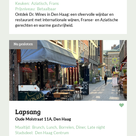
Keuken:
Aziatisch
Frans
Prijsniveau:
Betaalbaar
Ontdek Dr. Wines in Den Haag: een sfeervolle wijnbar en
restaurant met internationale wijnen, Franse- en Aziatische
gerechten en warme gastvrijheid.
Nu gesloten
Resta
Lapsang
Oude Molstraat 11A, Den Haag
Maaltijd:
Brunch
Lunch
Borrelen
Diner
Late night
Stadsdeel:
Den Haag Centrum