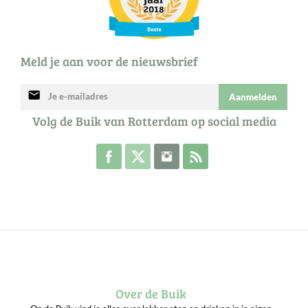
Meld je aan voor de nieuwsbrief
mail
Aanmelden
Volg de Buik van Rotterdam op social media
Volg de Buik op Facebook
Volg de Buik op Twitter
Volg de Buik op Instagram
Abonneer je op de RSS 
Over de Buik