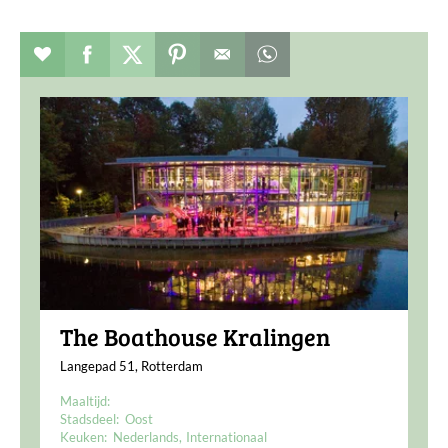
Evenement toevoegen aan favorieten
Deel dit op facebook
Deel dit op twitter
Deel dit op pinterest
Whatsapp dit bericht
The Boathouse Kralingen
Langepad 51, Rotterdam
Maaltijd:
Stadsdeel:
Oost
Keuken:
Nederlands
Internationaal