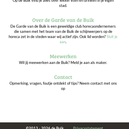
Op de Buik vind je alles over lekker eten en drinken in je eigen
stad.
Over de Garde van de Buik
De Garde van de Buik is een geweldige club horecaondernemers
die samen met het team van de Buik de schijnwerpers op de
horeca zet in de steden waar wij actief zijn. Ook lid worden?
Sluit je
aan
.
Meewerken
Wil jij meewerken aan de Buik? Meld je aan als maker.
Contact
Opmerking, vragen, foutje ontdekt of tips? Neem contact met ons
op
©2013 - 2026 de Buik
Privacystatement