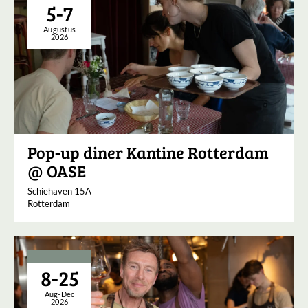
5-7
Augustus
2026
Pop-up diner Kantine Rotterdam
@ OASE
Schiehaven 15A
Rotterdam
8-25
Aug-Dec
2026