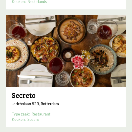
Keuken:
Nederlands
Secreto
Jericholaan 82B, Rotterdam
Type zaak:
Restaurant
Keuken:
Spaans