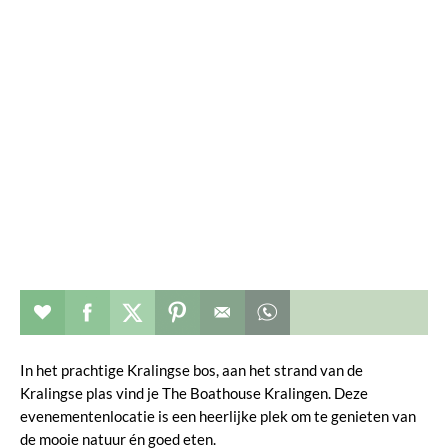
Restaurant toevoegen aan favorieten
Deel dit op facebook
Deel dit op twitter
Deel dit op pinterest
Whatsapp dit bericht
In het prachtige Kralingse bos, aan het strand van de
Kralingse plas vind je The Boathouse Kralingen. Deze
evenementenlocatie is een heerlijke plek om te genieten van
de mooie natuur én goed eten.