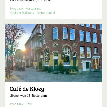
J.A. Lebbinklaan 25, Rotterdam
Type zaak:
Restaurant
Keuken:
Italiaans
Internationaal
Café de Kloeg
Libanonweg 18, Rotterdam
Type zaak:
Café