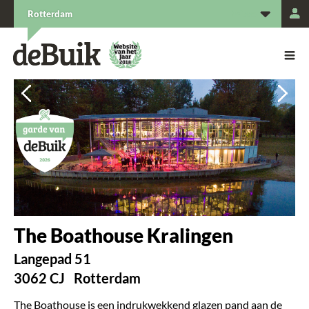
L
Rotterdam
De Buik van {city: city}
De Buik
Vorige
Vorige
Vorige
Vorige
Vorige
Vol
Vol
Vol
Vol
Vol
The Boathouse Kralingen
Langepad 51
3062 CJ
Rotterdam
The Boathouse is een indrukwekkend glazen pand aan de