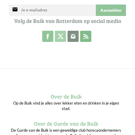
mail
Aanmelden
Volg de Buik van Rotterdam op social media
Volg de Buik op Facebook
Volg de Buik op Twitter
Volg de Buik op Instagram
Abonneer je op de RSS 
Over de Buik
Op de Buik vind je alles over lekker eten en drinken in je eigen
stad.
Over de Garde van de Buik
De Garde van de Buik is een geweldige club horecaondernemers