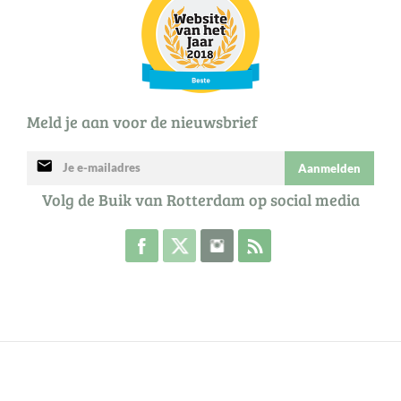
Meld je aan voor de nieuwsbrief
mail
Aanmelden
Volg de Buik van Rotterdam op social media
Volg de Buik op Facebook
Volg de Buik op Twitter
Volg de Buik op Instagram
Abonneer je op de RSS 