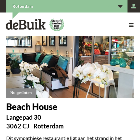
L
Rotterdam
De Buik van {city: city}
De Buik
Nu gesloten
Beach House
Langepad 30
3062 CJ
Rotterdam
Dit sympathieke restaurantje ligt aan het strand in het