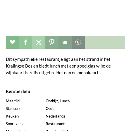
Restaurant toevoegen aan favorieten
Deel dit op facebook
Deel dit op twitter
Deel dit op pinterest
Whatsapp dit bericht
Dit sympathieke restaurantje ligt aan het strand in het
Kralingse Bos en biedt lunch met een goed glas wijn; de
wijnkaart is zelfs uitgebreider dan de menukaart.
Kenmerken
Maaltijd
Ontbijt, Lunch
Stadsdeel
Oost
Keuken
Nederlands
Soort zaak
Restaurant