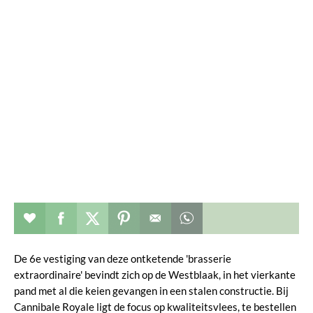
Restaurant toevoegen aan favorieten
Deel dit op facebook
Deel dit op twitter
Deel dit op pinterest
Whatsapp dit bericht
De 6e vestiging van deze ontketende 'brasserie
extraordinaire' bevindt zich op de Westblaak, in het vierkante
pand met al die keien gevangen in een stalen constructie. Bij
Cannibale Royale ligt de focus op kwaliteitsvlees, te bestellen