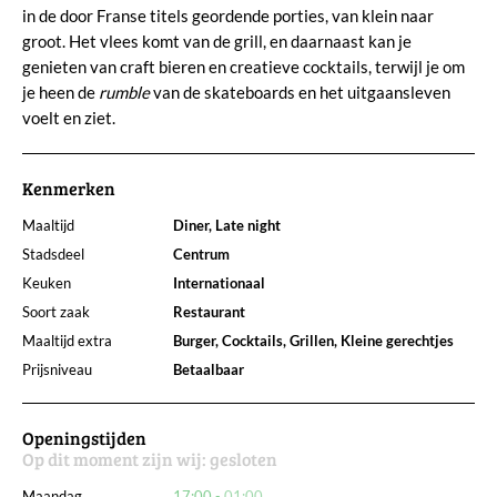
in de door Franse titels geordende porties, van klein naar
groot. Het vlees komt van de grill, en daarnaast kan je
genieten van craft bieren en creatieve cocktails, terwijl je om
je heen de
rumble
van de skateboards en het uitgaansleven
voelt en ziet.
Kenmerken
Maaltijd
Diner, Late night
Stadsdeel
Centrum
Keuken
Internationaal
Soort zaak
Restaurant
Maaltijd extra
Burger, Cocktails, Grillen, Kleine gerechtjes
Prijsniveau
Betaalbaar
Openingstijden
Op dit moment zijn wij:
gesloten
Maandag
17:00
01:00