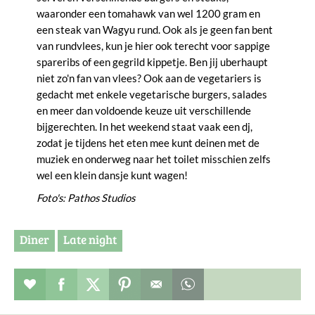
waaronder een tomahawk van wel 1200 gram en
een steak van Wagyu rund. Ook als je geen fan bent
van rundvlees, kun je hier ook terecht voor sappige
spareribs of een gegrild kippetje. Ben jij uberhaupt
niet zo'n fan van vlees? Ook aan de vegetariers is
gedacht met enkele vegetarische burgers, salades
en meer dan voldoende keuze uit verschillende
bijgerechten. In het weekend staat vaak een dj,
zodat je tijdens het eten mee kunt deinen met de
muziek en onderweg naar het toilet misschien zelfs
wel een klein dansje kunt wagen!
Foto's: Pathos Studios
Diner
Late night
Restaurant toevoegen aan favorieten
Deel dit op facebook
Deel dit op twitter
Deel dit op pinterest
Whatsapp dit bericht