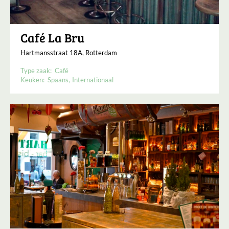
Café La Bru
Hartmansstraat 18A, Rotterdam
Type zaak:
Café
Keuken:
Spaans
Internationaal