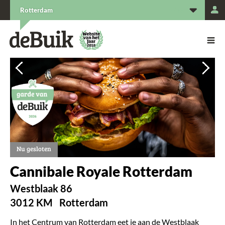
L
Rotterdam
De Buik van {city: city}
De Buik
Vorige
Vorige
Vorige
Vorige
Vorige
Vol
Vol
Vol
Vol
Vol
Nu gesloten
Cannibale Royale Rotterdam
Westblaak 86
3012 KM
Rotterdam
In het Centrum van Rotterdam eet je aan de Westblaak