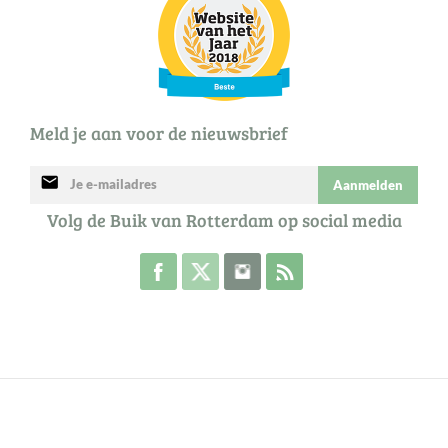
Meld je aan voor de nieuwsbrief
mail
Aanmelden
Volg de Buik van Rotterdam op social media
Volg de Buik op Facebook
Volg de Buik op Twitter
Volg de Buik op Instagram
Abonneer je op de RSS 