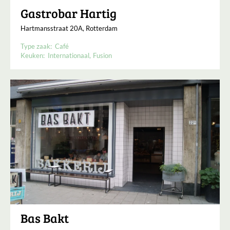
Gastrobar Hartig
Hartmansstraat 20A, Rotterdam
Type zaak:
Café
Keuken:
Internationaal
Fusion
Bas Bakt