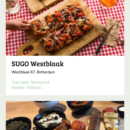
SUGO Westblaak
Westblaak 87, Rotterdam
Type zaak:
Restaurant
Keuken:
Italiaans