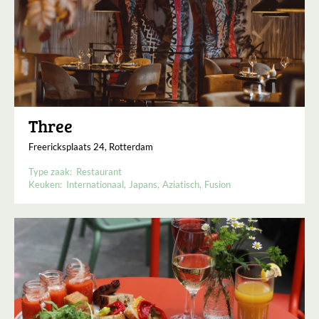
Three
Freericksplaats 24, Rotterdam
Type zaak:
Restaurant
Keuken:
Internationaal
Japans
Aziatisch
Fusion