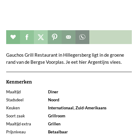
Restaurant toevoegen aan favorieten
Deel dit op facebook
Deel dit op twitter
Deel dit op pinterest
Whatsapp dit bericht
Gauchos Grill Restaurant in Hillegersberg ligt in de groene
rand van de Bergse Voorplas. Je eet hier Argentijns vlees.
Kenmerken
Maaltijd
Diner
Stadsdeel
Noord
Keuken
Internationaal, Zuid-Amerikaans
Soort zaak
Grillroom
Maaltijd extra
Grillen
Prijsniveau
Betaalbaar