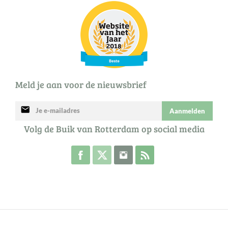
Meld je aan voor de nieuwsbrief
mail
Aanmelden
Volg de Buik van Rotterdam op social media
Volg de Buik op Facebook
Volg de Buik op Twitter
Volg de Buik op Instagram
Abonneer je op de RSS 