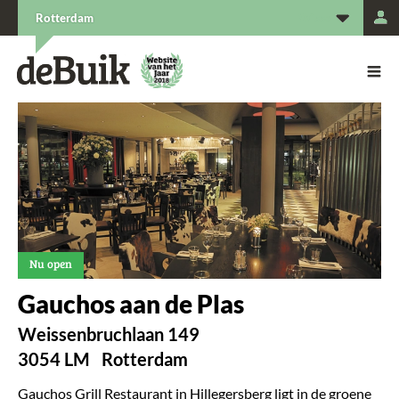
L
Rotterdam
De Buik van {city: city}
De Buik
Nu open
Gauchos aan de Plas
Weissenbruchlaan 149
3054 LM
Rotterdam
Gauchos Grill Restaurant in Hillegersberg ligt in de groene