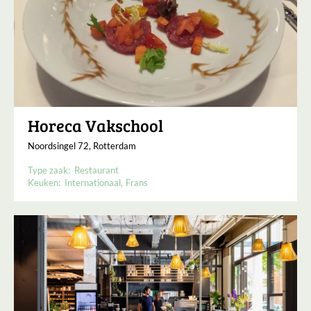
Horeca Vakschool
Noordsingel 72, Rotterdam
Type zaak:
Restaurant
Keuken:
Internationaal
Frans