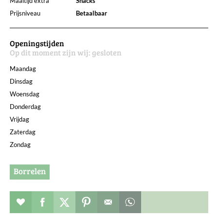
Maaltijd extra
Snacks
Prijsniveau
Betaalbaar
Openingstijden
Op dit moment zijn wij:
gesloten
Maandag
Dinsdag
Woensdag
Donderdag
Vrijdag
Zaterdag
Zondag
Borrelen
Restaurant toevoegen aan favorieten
Deel dit op facebook
Deel dit op twitter
Deel dit op pinterest
Whatsapp dit bericht