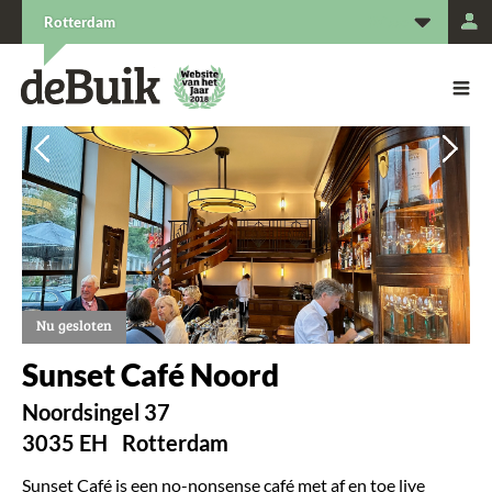
L
Rotterdam
De Buik van {city: city}
De Buik
Vorige
Vorige
Vol
Vol
Nu gesloten
Sunset Café Noord
Noordsingel 37
3035 EH
Rotterdam
Sunset Café is een no-nonsense café met af en toe live