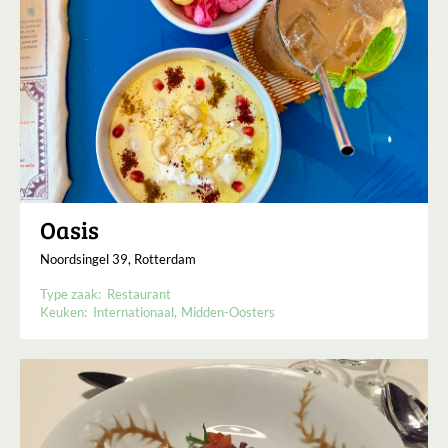
Oasis
Noordsingel 39, Rotterdam
Type zaak:
Restaurant
Keuken:
Internationaal
Midden-Oosters