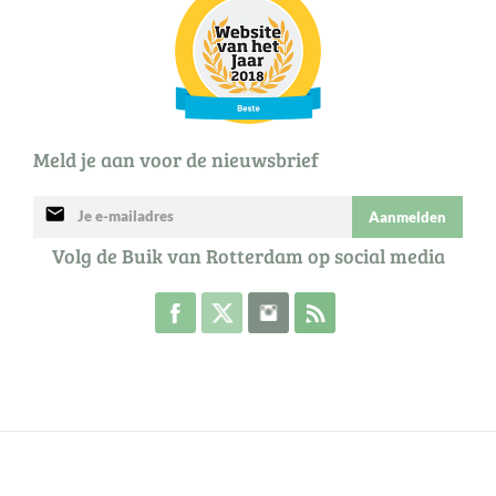
Meld je aan voor de nieuwsbrief
mail
Aanmelden
Volg de Buik van Rotterdam op social media
Volg de Buik op Facebook
Volg de Buik op Twitter
Volg de Buik op Instagram
Abonneer je op de RSS 