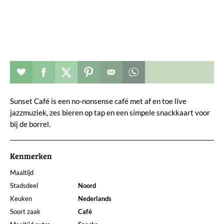
Restaurant toevoegen aan favorieten
Deel dit op facebook
Deel dit op twitter
Deel dit op pinterest
Whatsapp dit bericht
Sunset Café is een no-nonsense café met af en toe live
jazzmuziek, zes bieren op tap en een simpele snackkaart voor
bij de borrel.
Kenmerken
Maaltijd
Stadsdeel
Noord
Keuken
Nederlands
Soort zaak
Café