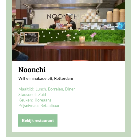
Noonchi
Wilhelminakade 58, Rotterdam
Maaltijd:
Lunch
Borrelen
Diner
Stadsdeel:
Zuid
Keuken:
Koreaans
Prijsniveau:
Betaalbaar
Bekijk restaurant