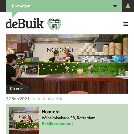
L
Rotterdam
De Buik van {city: city}
De Buik
Uit eten
Tahira Kik
22 Sep 2021
Noonchi
Wilhelminakade 58, Rotterdam
Bekijk restaurant