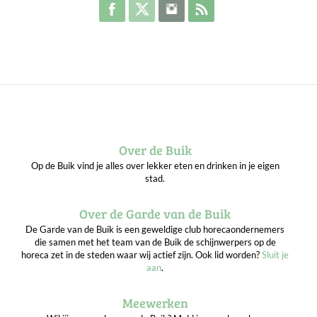
Volg de Buik op Facebook
Volg de Buik op Twitter
Volg de Buik op Instagram
Abonneer je op de RSS 
Over de Buik
Op de Buik vind je alles over lekker eten en drinken in je eigen
stad.
Over de Garde van de Buik
De Garde van de Buik is een geweldige club horecaondernemers
die samen met het team van de Buik de schijnwerpers op de
horeca zet in de steden waar wij actief zijn. Ook lid worden?
Sluit je
aan
.
Meewerken