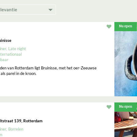
Nu open
Restaurant t
inisse
iner
Late night
nternationaal
lbaar
jden van Rotterdam ligt Bruinisse, met het oer-Zeeuwse
ls parel in de kroon.
Nu open
Restaurant t
tstraat 139, Rotterdam
iner
Borrelen
um