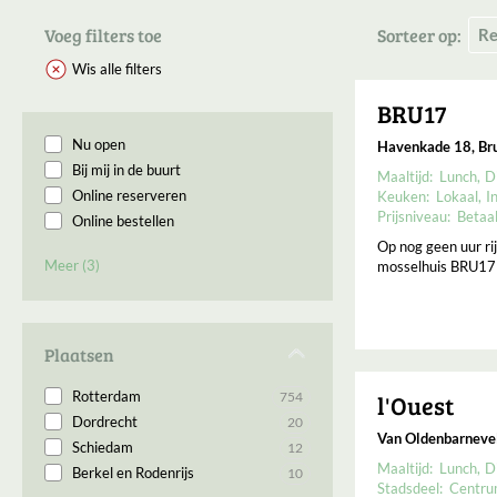
Voeg filters toe
Sorteer op:
Wis alle filters
BRU17
Nu open
Havenkade 18, Bru
Bij mij in de buurt
Maaltijd:
Lunch
D
Online reserveren
Keuken:
Lokaal
I
Prijsniveau:
Betaa
Online bestellen
Permanent gesloten
Op nog geen uur ri
Meer (3)
mosselhuis BRU17 a
Binnenkort geopend
Open op Maandag
Plaatsen
Rotterdam
754
l'Ouest
Dordrecht
20
Van Oldenbarnevel
Schiedam
12
Maaltijd:
Lunch
D
Berkel en Rodenrijs
10
Stadsdeel:
Centr