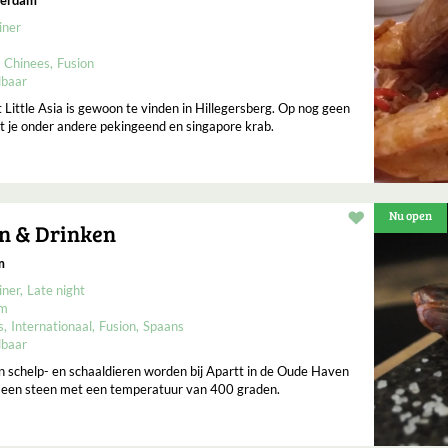
iner
Chinees
Fusion
lbaar
 Little Asia is gewoon te vinden in Hillegersberg. Op nog geen
et je onder andere pekingeend en singapore krab.
Nu open
Restaurant t
en & Drinken
m
iner
Late night
um
s
Internationaal
Fusion
Spaans
lbaar
en schelp- en schaaldieren worden bij Apartt in de Oude Haven
p een steen met een temperatuur van 400 graden.