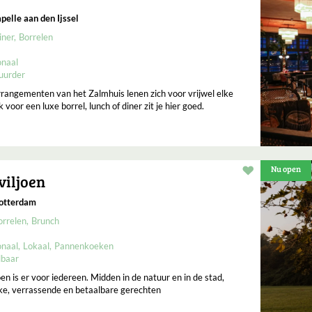
pelle aan den Ijssel
iner
Borrelen
onaal
uurder
rrangementen van het Zalmhuis lenen zich voor vrijwel elke
 voor een luxe borrel, lunch of diner zit je hier goed.
Nu open
Restaurant t
viljoen
Rotterdam
orrelen
Brunch
onaal
Lokaal
Pannenkoeken
lbaar
n is er voor iedereen. Midden in de natuur en in de stad,
jke, verrassende en betaalbare gerechten