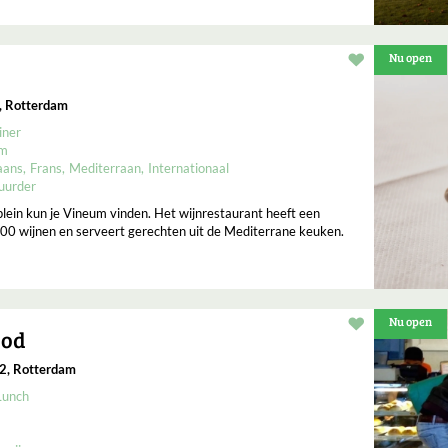
Nu open
Restaurant t
, Rotterdam
iner
um
aans
Frans
Mediterraan
Internationaal
uurder
plein kun je Vineum vinden. Het wijnrestaurant heeft een
300 wijnen en serveert gerechten uit de Mediterrane keuken.
Nu open
Restaurant t
ood
2, Rotterdam
Lunch