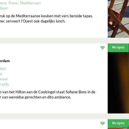
aans
Frans
Mediterraan
lbaar
druk op de Mediterraanse keuken met vers bereide tapas.
er, serveert l’Ouest ook dagelijks lunch.
Nu open
Restaurant t
terdam
iner
um
onaal
 prijs
op van het Hilton aan de Coolsingel staat Sofiane Bons in de
r van wereldse gerechten en dito ambiance.
Nu open
Restaurant t