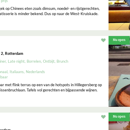
 prijs
gek op Chinees eten zoals dimsum, noedel- en rijstgerechten,
tisserie is minder bekend. Dus op naar de West-Kruiskade.
Nu open
Restaurant t
 2, Rotterdam
iner
Late night
Borrelen
Ontbijt
Brunch
onaal
Italiaans
Nederlands
lbaar
ar met flink terras op een van de hotspots in Hillegersberg op
ssenbruchlaan. Tafels vol gerechten en bijpassende wijnen.
Nu open
Restaurant t
terdam