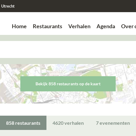
Utrecht
Home
Restaurants
Verhalen
Agenda
Over 
Zoek
Zoek
Bekijk 858 restaurant
s
op de kaart
858
restaurants
4620
verhalen
7
evenementen