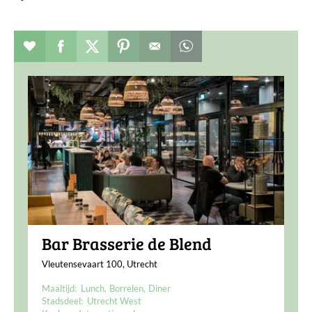
Verhaal toevoegen aan favorieten
Deel dit op facebook
Deel dit op twitter
Deel dit op pinterest
Whatsapp dit bericht
Bar Brasserie de Blend
Vleutensevaart 100, Utrecht
Maaltijd:
Lunch
Borrelen
Diner
Stadsdeel:
Utrecht West