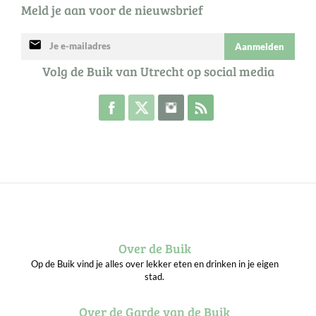
Meld je aan voor de nieuwsbrief
mail
Aanmelden
Volg de Buik van Utrecht op social media
Volg de Buik op Facebook
Volg de Buik op Twitter
Volg de Buik op Instagram
Abonneer je op de RSS 
Over de Buik
Op de Buik vind je alles over lekker eten en drinken in je eigen
stad.
Over de Garde van de Buik