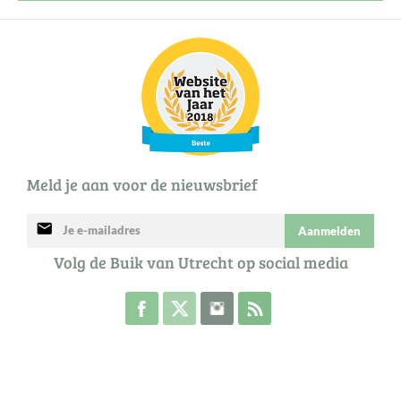
Meld je aan voor de nieuwsbrief
mail
Aanmelden
Volg de Buik van Utrecht op social media
Volg de Buik op Facebook
Volg de Buik op Twitter
Volg de Buik op Instagram
Abonneer je op de RSS 