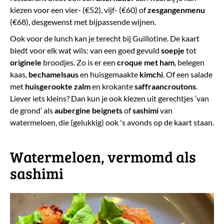
kiezen voor een vier- (€52), vijf- (€60) of
zesgangenmenu
(€68), desgewenst met bijpassende wijnen.
Ook voor de lunch kan je terecht bij Guillotine. De kaart
biedt voor elk wat wils: van een goed gevuld
soepje
tot
originele
broodjes. Zo is er een
croque met ham
, belegen
kaas,
bechamelsaus
en huisgemaakte
kimchi
. Of een salade
met
huisgerookte zalm
en krokante
saffraancroutons
.
Liever iets kleins? Dan kun je ook kiezen uit gerechtjes ‘van
de grond’ als
aubergine beignets
of
sashimi
van
watermeloen, die (gelukkig) ook 's avonds op de kaart staan.
Watermeloen, vermomd als
sashimi