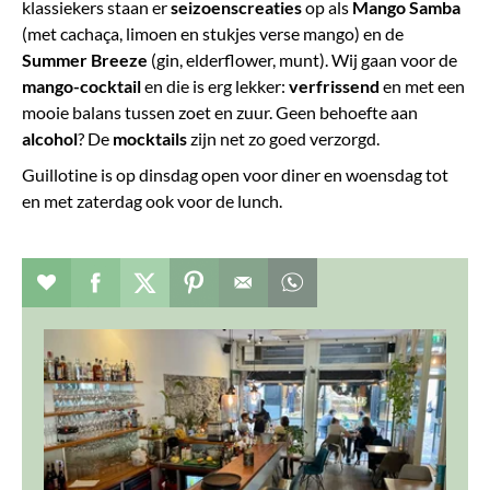
klassiekers staan er
seizoenscreaties
op als
Mango Samba
(met cachaça, limoen en stukjes verse mango) en de
Summer Breeze
(gin, elderflower, munt). Wij gaan voor de
mango-cocktail
en die is erg lekker:
verfrissend
en met een
mooie balans tussen zoet en zuur. Geen behoefte aan
alcohol
? De
mocktails
zijn net zo goed verzorgd.
Guillotine is op dinsdag open voor diner en woensdag tot
en met zaterdag ook voor de lunch.
Verhaal toevoegen aan favorieten
Deel dit op facebook
Deel dit op twitter
Deel dit op pinterest
Whatsapp dit bericht