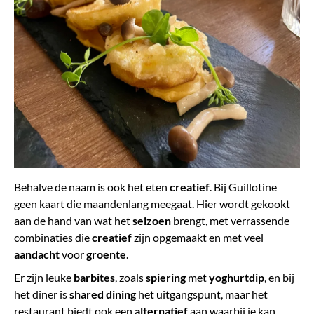
Behalve de naam is ook het eten
creatief
. Bij Guillotine
geen kaart die maandenlang meegaat. Hier wordt gekookt
aan de hand van wat het
seizoen
brengt, met verrassende
combinaties die
creatief
zijn opgemaakt en met veel
aandacht
voor
groente
.
Er zijn leuke
barbites
, zoals
spiering
met
yoghurtdip
, en bij
het diner is
shared dining
het uitgangspunt, maar het
restaurant biedt ook een
alternatief
aan waarbij je kan