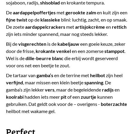
sojaboon, radijs,
shisoblad
en krokante tempura.
De
aardappelpoffertjes
met
gerookte zalm
en kuit zijn een
fijne twist
op de
klassieke
blini: luchtig, zacht, en op smaak.
De zoete
aardappelcrackers
met
artisjokcrème
en
rettich
zijn iets minder spannend, maar nog steeds lekker.
Bij de
visgerechten
is de
kabeljauw
een goeie keuze, zeker
door de frisse,
krokante venkel
en een zomerse
stamppot
.
Wel is de
dille-beurre blanc
die erbij wordt geserveerd
voor ons net een beetje te zout.
De tartaar van
gamba’s
en de terrine met
heilbot
zijn heel
verfijnd
, maar missen een klein beetje
spanning
. De
gamba’s zijn lekker
vers
, maar de begeleidende
radijs
en
koolrabi
hadden iets meer
pit
of een
zuurtje
kunnen
gebruiken. Dat geldt ook voor de – overigens -
boterzachte
heilbot met wakame gel.
Perfect