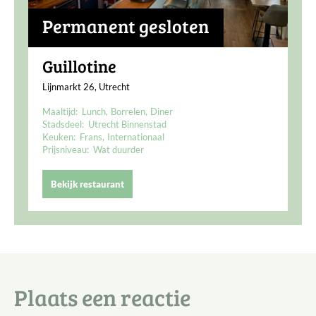
Permanent gesloten
Guillotine
Lijnmarkt 26, Utrecht
Maaltijd:
Lunch
Borrelen
Diner
Stadsdeel:
Utrecht Binnenstad
Keuken:
Frans
Internationaal
Prijsniveau:
Wat duurder
Bekijk restaurant
Plaats een reactie