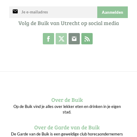
mail
Aanmelden
Volg de Buik van Utrecht op social media
Volg de Buik op Facebook
Volg de Buik op Twitter
Volg de Buik op Instagram
Abonneer je op de RSS 
Over de Buik
Op de Buik vind je alles over lekker eten en drinken in je eigen
stad.
Over de Garde van de Buik
De Garde van de Buik is een geweldige club horecaondernemers