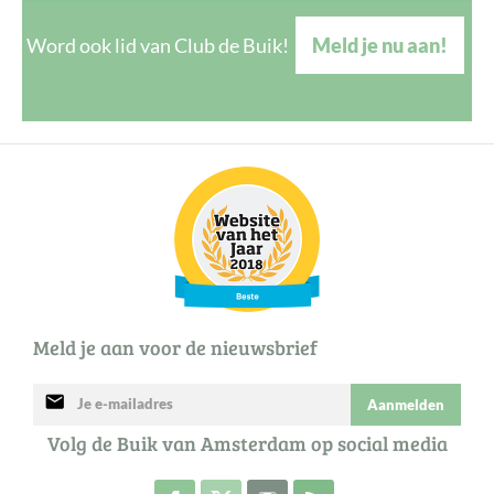
Word ook lid van Club de Buik!
Meld je nu aan!
Meld je aan voor de nieuwsbrief
mail
Aanmelden
Volg de Buik van Amsterdam op social media
Volg de Buik op Facebook
Volg de Buik op Twitter
Volg de Buik op Instagram
Abonneer je op de RSS 