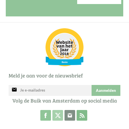
Meld je aan voor de nieuwsbrief
mail
Aanmelden
Volg de Buik van Amsterdam op social media
Volg de Buik op Facebook
Volg de Buik op Twitter
Volg de Buik op Instagram
Abonneer je op de RSS 