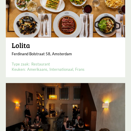
Lolita
Ferdinand Bolstraat 58, Amsterdam
Type zaak:
Restaurant
Keuken:
Amerikaans
Internationaal
Frans