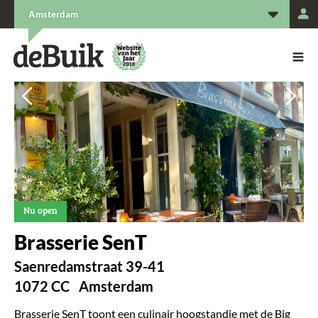
L
Amsterdam
De Buik van {city: city}
De Buik
Vorige
Vorige
Vol
Vol
Nu open
Brasserie SenT
Saenredamstraat 39-41
1072 CC
Amsterdam
Brasserie SenT toont een culinair hoogstandje met de Big