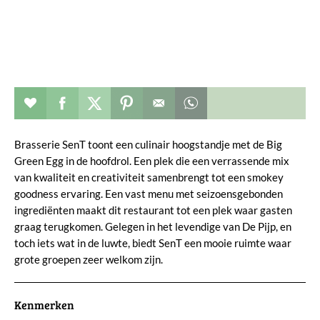
Restaurant toevoegen aan favorieten
Deel dit op facebook
Deel dit op twitter
Deel dit op pinterest
Whatsapp dit bericht
Brasserie SenT toont een culinair hoogstandje met de Big
Green Egg in de hoofdrol. Een plek die een verrassende mix
van kwaliteit en creativiteit samenbrengt tot een smokey
goodness ervaring. Een vast menu met seizoensgebonden
ingrediënten maakt dit restaurant tot een plek waar gasten
graag terugkomen. Gelegen in het levendige van De Pijp, en
toch iets wat in de luwte, biedt SenT een mooie ruimte waar
grote groepen zeer welkom zijn.
Kenmerken