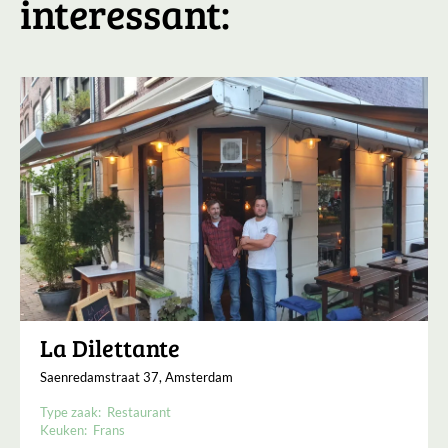
interessant:
La Dilettante
Saenredamstraat 37, Amsterdam
Type zaak:
Restaurant
Keuken:
Frans