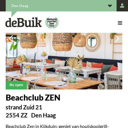
L
Den Haag
De Buik van {city: city}
De Buik
Vorige
Vorige
Vol
Vol
Nu open
Beachclub ZEN
strand Zuid 21
2554 ZZ
Den Haag
Beachclub Zen in Kijkduin: geniet van houtskoolgrill-