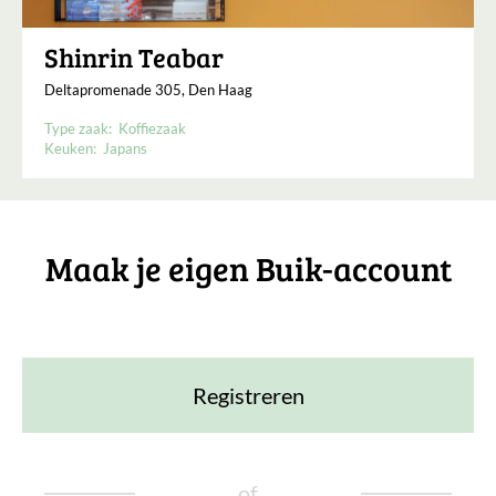
Shinrin Teabar
Deltapromenade 305, Den Haag
Type zaak:
Koffiezaak
Keuken:
Japans
Maak je eigen Buik-account
Registreren
of