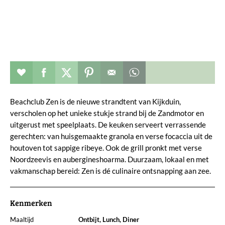
Restaurant toevoegen aan favorieten
Deel dit op facebook
Deel dit op twitter
Deel dit op pinterest
Whatsapp dit bericht
Beachclub Zen is de nieuwe strandtent van Kijkduin,
verscholen op het unieke stukje strand bij de Zandmotor en
uitgerust met speelplaats. De keuken serveert verrassende
gerechten: van huisgemaakte granola en verse focaccia uit de
houtoven tot sappige ribeye. Ook de grill pronkt met verse
Noordzeevis en aubergineshoarma. Duurzaam, lokaal en met
vakmanschap bereid: Zen is dé culinaire ontsnapping aan zee.
Kenmerken
Maaltijd
Ontbijt, Lunch, Diner