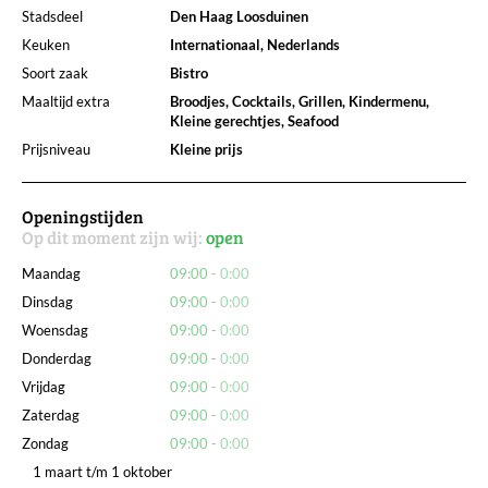
Stadsdeel
Den Haag Loosduinen
Keuken
Internationaal, Nederlands
Soort zaak
Bistro
Maaltijd extra
Broodjes, Cocktails, Grillen, Kindermenu,
Kleine gerechtjes, Seafood
Prijsniveau
Kleine prijs
Openingstijden
Op dit moment zijn wij:
open
Maandag
09:00
0:00
Dinsdag
09:00
0:00
Woensdag
09:00
0:00
Donderdag
09:00
0:00
Vrijdag
09:00
0:00
Zaterdag
09:00
0:00
Zondag
09:00
0:00
1 maart t/m 1 oktober