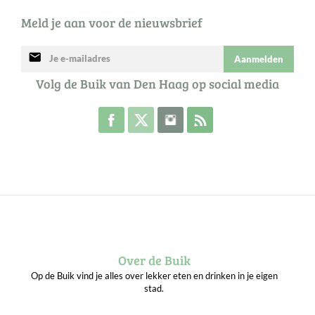
Meld je aan voor de nieuwsbrief
mail
Aanmelden
Volg de Buik van Den Haag op social media
Volg de Buik op Facebook
Volg de Buik op Twitter
Volg de Buik op Instagram
Abonneer je op de RSS 
Over de Buik
Op de Buik vind je alles over lekker eten en drinken in je eigen
stad.