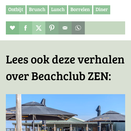
Ontbijt
Brunch
Lunch
Borrelen
Diner
Restaurant toevoegen aan favorieten
Deel dit op facebook
Deel dit op twitter
Deel dit op pinterest
Whatsapp dit bericht
Lees ook deze verhalen
over Beachclub ZEN: