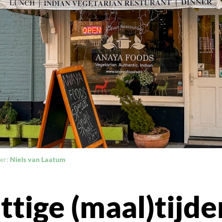
er:
Niels van Laatum
ttige (maal)tijde