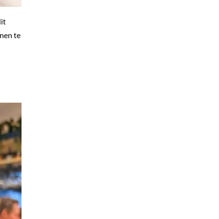
it
nnen te