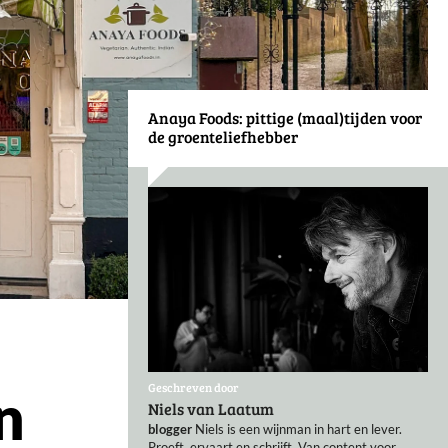
Anaya Foods: pittige (maal)tijden voor
de groenteliefhebber
Geschreven door
n
Niels van Laatum
blogger
Niels is een wijnman in hart en lever.
Proeft, ervaart en schrijft. Van content voor