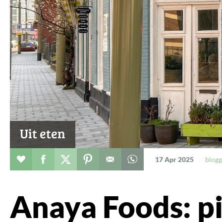
Uit eten
Verhaal toevoegen aan favorieten
Deel dit op facebook
Deel dit op twitter
Deel dit op pinterest
Whatsapp dit bericht
17 Apr 2025
blogg
Anaya Foods: pi