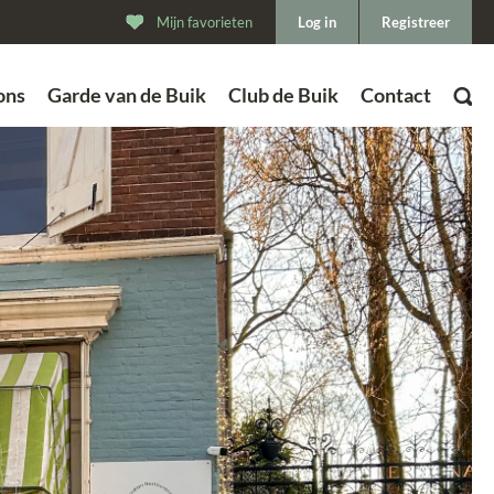
Mijn favorieten
Log in
Registreer
ons
Garde van de Buik
Club de Buik
Contact
ZOEK