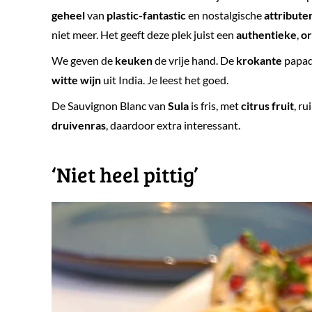
geheel
van
plastic-fantastic
en nostalgische
attribute
niet meer. Het geeft deze plek juist een
authentieke
,
or
We geven de
keuken
de vrije hand. De
krokante
papa
witte wijn
uit India. Je leest het goed.
De Sauvignon Blanc van
Sula
is fris, met
citrus fruit
, ru
druivenras
, daardoor extra interessant.
‘Niet heel pittig’