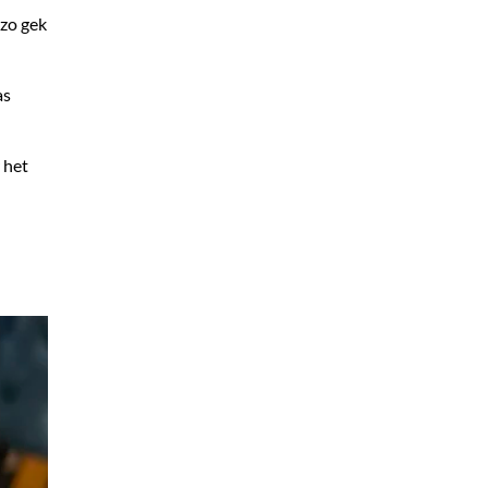
 zo gek
as
 het