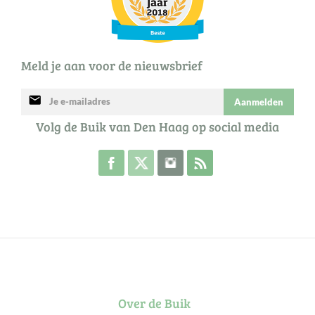
Meld je aan voor de nieuwsbrief
mail
Aanmelden
Volg de Buik van Den Haag op social media
Volg de Buik op Facebook
Volg de Buik op Twitter
Volg de Buik op Instagram
Abonneer je op de RSS 
Over de Buik