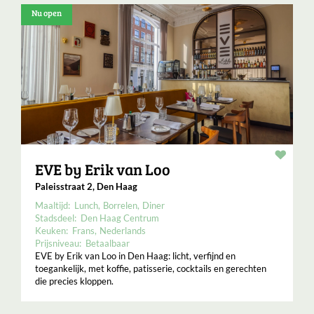
Nu open
Resta
EVE by Erik van Loo
Paleisstraat 2, Den Haag
Maaltijd:
Lunch
Borrelen
Diner
Stadsdeel:
Den Haag Centrum
Keuken:
Frans
Nederlands
Prijsniveau:
Betaalbaar
EVE by Erik van Loo in Den Haag: licht, verfijnd en
toegankelijk, met koffie, patisserie, cocktails en gerechten
die precies kloppen.