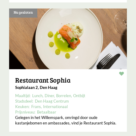
Nu gesloten
Resta
Restaurant Sophia
Sophialaan 2, Den Haag
Maaltijd:
Lunch
Diner
Borrelen
Ontbijt
Stadsdeel:
Den Haag Centrum
Keuken:
Frans
Internationaal
Prijsniveau:
Betaalbaar
Gelegen in het Willemspark, omringd door oude
kastanjebomen en ambassades, vind je Restaurant Sophia.