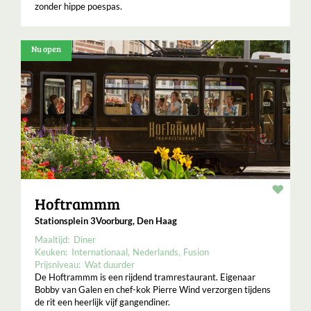
zonder hippe poespas.
Nu open
Resta
Hoftrammm
Stationsplein 3Voorburg, Den Haag
Maaltijd:
Diner
Keuken:
Internationaal
Nederlands
Fusion
Prijsniveau:
Wat duurder
De Hoftrammm is een rijdend tramrestaurant. Eigenaar
Bobby van Galen en chef-kok Pierre Wind verzorgen tijdens
de rit een heerlijk vijf gangendiner.