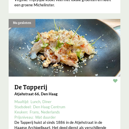
een groene Michelinster.
Nu gesloten
Resta
De Tapperij
Atjehstraat 66, Den Haag
Maaltijd:
Lunch
Diner
Stadsdeel:
Den Haag Centrum
Keuken:
Frans
Nederlands
Prijsniveau:
Wat duurder
De Tapperij huist al sinds 1886 in de Atjehstraat in de
Haagse Archipelbuurt. Het deed dienst als verschillende