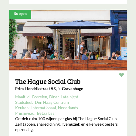
Nu open
Resta
The Hague Social Club
Prins Hendrikstraat 53, 's-Gravenhage
Maaltijd:
Borrelen
Diner
Late night
Stadsdeel:
Den Haag Centrum
Keuken:
Internationaal
Nederlands
Prijsniveau:
Betaalbaar
Ontdek ruim 100 wijnen per glas bij The Hague Social Club.
Zelf tappen, shared dining, livemuziek en elke week oesters
op zondag.