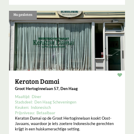
Nu gesloten
Resta
Keraton Damai
Groot Hertoginnelaan 57, Den Haag
Maaltijd:
Diner
Stadsdeel:
Den Haag Scheveningen
Keuken:
Indonesisch
Prijsniveau:
Betaalbaar
Keraton Damai op de Groot Hertoginnelaan kookt Oost-
Javaans, waardoor je iets zoetere Indonesische gerechten
krijgt in een huiskamerachtige setting.