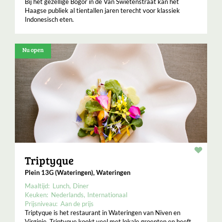
Bij het gezellige Bogor in de Van Swietenstraat kan het
Haagse publiek al tientallen jaren terecht voor klassiek
Indonesisch eten.
Nu open
Resta
Triptyque
Plein 13G (Wateringen), Wateringen
Maaltijd:
Lunch
Diner
Keuken:
Nederlands
Internationaal
Prijsniveau:
Aan de prijs
Triptyque is het restaurant in Wateringen van Niven en
Virginie. Triptyque kookt veel met lokale groenten en heeft