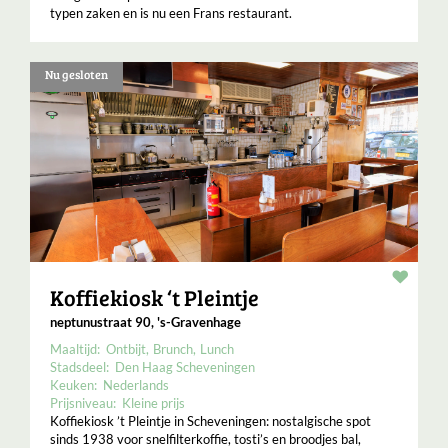
typen zaken en is nu een Frans restaurant.
Nu gesloten
Resta
Koffiekiosk ‘t Pleintje
neptunustraat 90, 's-Gravenhage
Maaltijd:
Ontbijt
Brunch
Lunch
Stadsdeel:
Den Haag Scheveningen
Keuken:
Nederlands
Prijsniveau:
Kleine prijs
Koffiekiosk ’t Pleintje in Scheveningen: nostalgische spot
sinds 1938 voor snelfilterkoffie, tosti’s en broodjes bal,