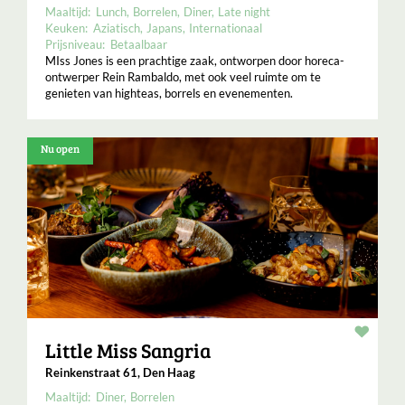
Maaltijd:
Lunch
Borrelen
Diner
Late night
Keuken:
Aziatisch
Japans
Internationaal
Prijsniveau:
Betaalbaar
MIss Jones is een prachtige zaak, ontworpen door horeca-
ontwerper Rein Rambaldo, met ook veel ruimte om te
genieten van highteas, borrels en evenementen.
Nu open
Resta
Little Miss Sangria
Reinkenstraat 61, Den Haag
Maaltijd:
Diner
Borrelen