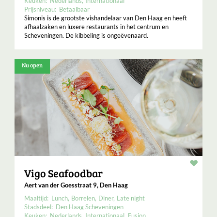
Keuken:
Nederlands
Internationaal
Prijsniveau:
Betaalbaar
Simonis is de grootste vishandelaar van Den Haag en heeft
afhaalzaken en luxere restaurants in het centrum en
Scheveningen. De kibbeling is ongeëvenaard.
Nu open
Resta
Vigo Seafoodbar
Aert van der Goesstraat 9, Den Haag
Maaltijd:
Lunch
Borrelen
Diner
Late night
Stadsdeel:
Den Haag Scheveningen
Keuken:
Nederlands
Internationaal
Fusion