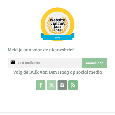
Meld je aan voor de nieuwsbrief
mail
Aanmelden
Volg de Buik van Den Haag op social media
Volg de Buik op Facebook
Volg de Buik op Twitter
Volg de Buik op Instagram
Abonneer je op de RSS 