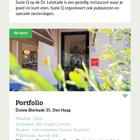
Suzie Q op de Dr. Lelykade is een gezellig restaurant waar je
goed vis kunt eten. Suzie Q organiseert ook pubquizzen en
speciale oesterdagen.
Nu open
Resta
Portfolio
Dunne Bierkade 35, Den Haag
Maaltijd:
Diner
Stadsdeel:
Den Haag Centrum
Keuken:
Internationaal
Fusion
Aziatisch
Prijsniveau:
Aan de prijs