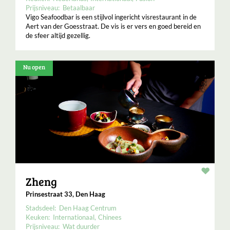
Prijsniveau:
Betaalbaar
Vigo Seafoodbar is een stijlvol ingericht visrestaurant in de
Aert van der Goesstraat. De vis is er vers en goed bereid en
de sfeer altijd gezellig.
Nu open
Resta
Zheng
Prinsestraat 33, Den Haag
Stadsdeel:
Den Haag Centrum
Keuken:
Internationaal
Chinees
Prijsniveau:
Wat duurder