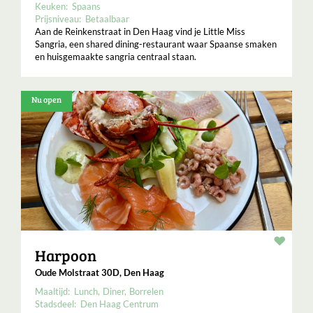
Keuken:
Spaans
Prijsniveau:
Betaalbaar
Aan de Reinkenstraat in Den Haag vind je Little Miss
Sangria, een shared dining-restaurant waar Spaanse smaken
en huisgemaakte sangria centraal staan.
Nu open
Resta
Harpoon
Oude Molstraat 30D, Den Haag
Maaltijd:
Lunch
Diner
Borrelen
Stadsdeel:
Den Haag Centrum