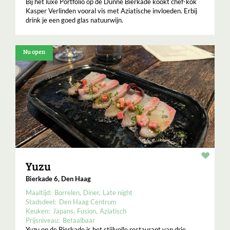
Bij het luxe Portfolio op de Dunne Bierkade kookt chef-kok
Kasper Verlinden vooral vis met Aziatische invloeden. Erbij
drink je een goed glas natuurwijn.
Nu open
Resta
Yuzu
Bierkade 6, Den Haag
Maaltijd:
Borrelen
Diner
Late night
Stadsdeel:
Den Haag Centrum
Keuken:
Japans
Fusion
Aziatisch
Prijsniveau:
Betaalbaar
Yuzu op de Bierkade is het stijlvolle restaurant van drie