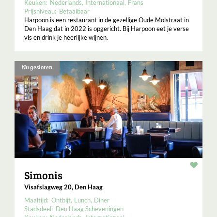
Keuken:
Nederlands
Internationaal
Frans
Prijsniveau:
Betaalbaar
Harpoon is een restaurant in de gezellige Oude Molstraat in
Den Haag dat in 2022 is opgericht. Bij Harpoon eet je verse
vis en drink je heerlijke wijnen.
Nu gesloten
Resta
Simonis
Visafslagweg 20, Den Haag
Maaltijd:
Ontbijt
Lunch
Diner
Stadsdeel:
Den Haag Scheveningen