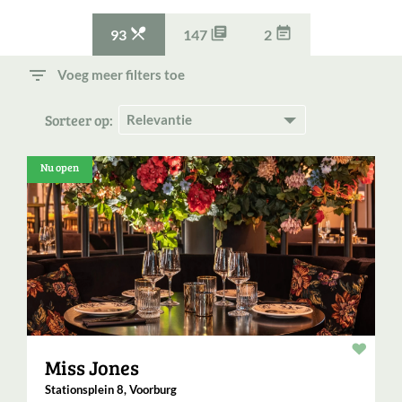



93
147
2
filter_list
Voeg meer filters toe
Sorteer op:
Nu open
Resta
Miss Jones
Stationsplein 8, Voorburg