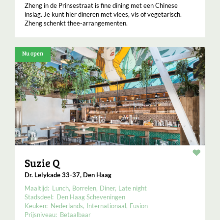
Zheng in de Prinsestraat is fine dining met een Chinese
inslag. Je kunt hier dineren met vlees, vis of vegetarisch.
Zheng schenkt thee-arrangementen.
Nu open
Resta
Suzie Q
Dr. Lelykade 33-37, Den Haag
Maaltijd:
Lunch
Borrelen
Diner
Late night
Stadsdeel:
Den Haag Scheveningen
Keuken:
Nederlands
Internationaal
Fusion
Prijsniveau:
Betaalbaar