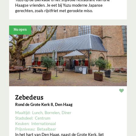
Haagse vrienden. Je eet bij Yuzu moderne Japanse
gerechten, zoals rijstfriet met gerookte miso.
Nu open
Resta
Zebedeus
Rond de Grote Kerk 8, Den Haag
Maaltijd:
Lunch
Borrelen
Diner
Stadsdeel:
Centrum
Keuken:
Internationaal
Prijsniveau:
Betaalbaar
In het hart van Den Haag, naast de Grote Kerk, ligt