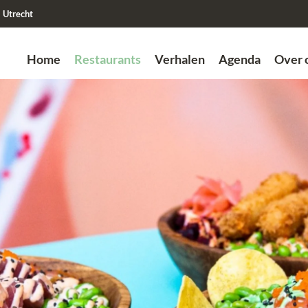
Utrecht
Home
Restaurants
Verhalen
Agenda
Over 
Zoek
Vorige
Vorige