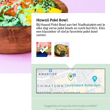
Hawaii Poké Bowl
Bij Hawaii Poké Bowl aan het Stadhuisplein eet je
elke dag verse poké bowls en sushi burrito's. Kies
een klassieker of stel je favoriete poké bowl
samen.
Suggesties of onjuiste informatie ontdekt?
Geef het aan ons door »