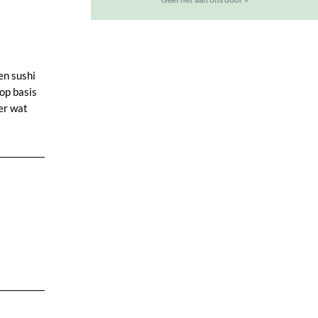
en sushi
 op basis
er wat