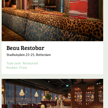
Beau Restobar
Stadhuisplein 23-25, Rotterdam
Type zaak:
Restaurant
Keuken:
Frans