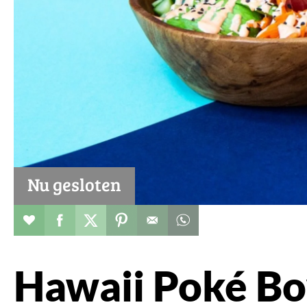
Nu gesloten
Restaurant toevoegen aan favorieten
Deel dit op facebook
Deel dit op twitter
Deel dit op pinterest
Whatsapp dit bericht
Hawaii Poké B