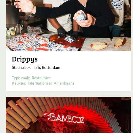
Drippys
Stadhuisplein 26, Rotterdam
Type zaak:
Restaurant
Keuken:
Internationaal
Amerikaans