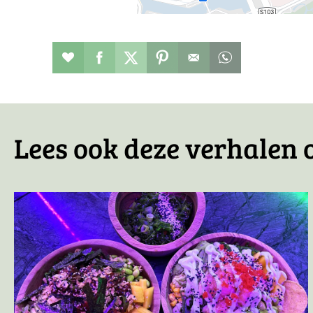
Restaurant toevoegen aan favorieten
Deel dit op facebook
Deel dit op twitter
Deel dit op pinterest
Whatsapp dit ber
Lees ook deze verhalen 