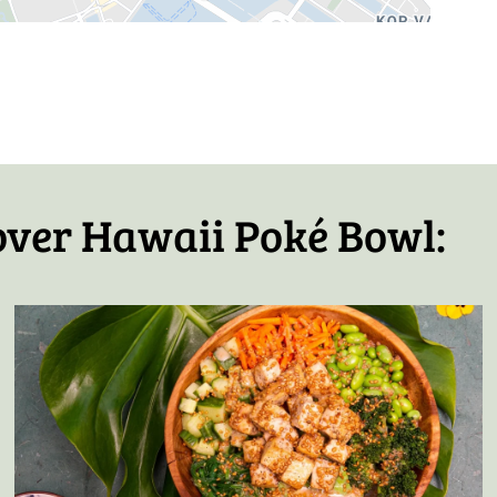
icht
over Hawaii Poké Bowl: