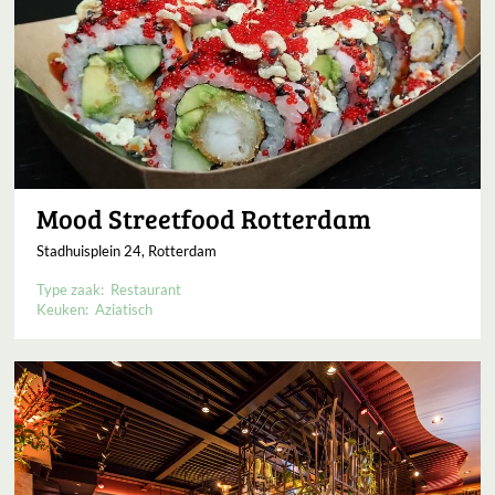
Mood Streetfood Rotterdam
Stadhuisplein 24, Rotterdam
Type zaak:
Restaurant
Keuken:
Aziatisch