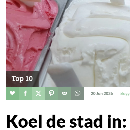
Top 10
Verhaal toevoegen aan favorieten
Deel dit op facebook
Deel dit op twitter
Deel dit op pinterest
Whatsapp dit bericht
20 Jun 2026
blogg
Koel de stad in: