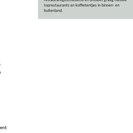
toprestaurants en koffietentjes in binnen- en
buitenland.
s
e
bent