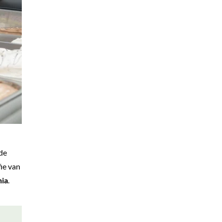
 de
ie van
ia
.