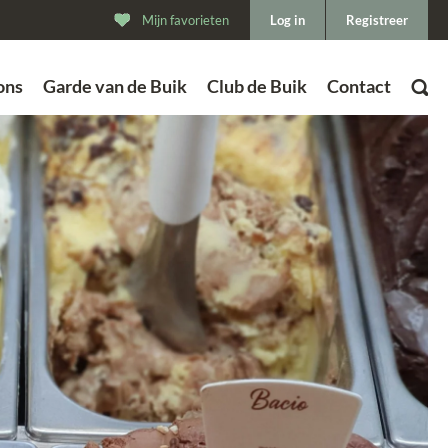
Mijn favorieten
Log in
Registreer
ons
Garde van de Buik
Club de Buik
Contact
ZOEK