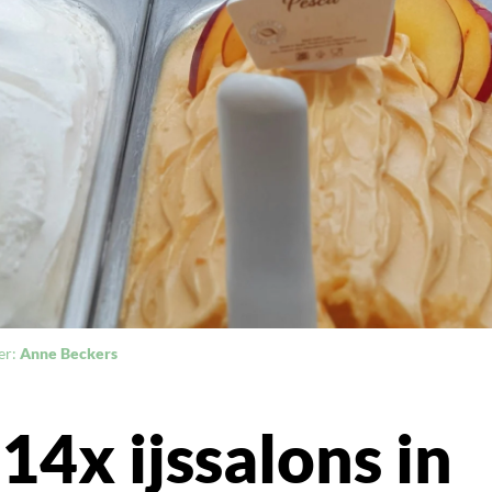
er:
Anne Beckers
 14x ijssalons in