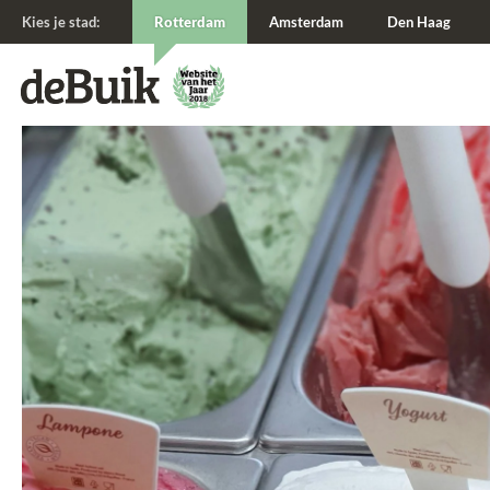
Kies je stad:
Rotterdam
Amsterdam
Den Haag
De Buik van {city: city}
De Buik