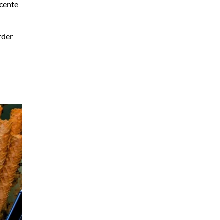
ecente
rder