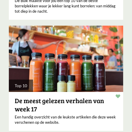
De Buik maakte voor jou een top 10 van de beste
borrelplekken waar je lekker lang kunt borrelen: van middag
tot diep in de nacht.
Top 10
Verha
De meest gelezen verhalen van
week 17
Een handig overzicht van de leukste artikelen die deze week
verschenen op de website.