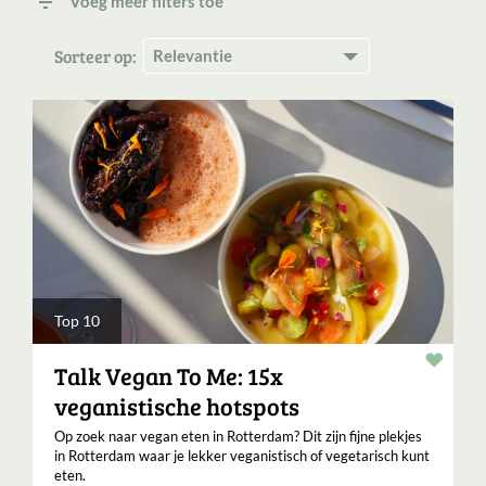
filter_list
Voeg meer filters toe
Sorteer op:
Top 10
Verha
Talk Vegan To Me: 15x
veganistische hotspots
Op zoek naar vegan eten in Rotterdam? Dit zijn fijne plekjes
in Rotterdam waar je lekker veganistisch of vegetarisch kunt
eten.