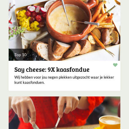
Top 10
Verha
Say cheese: 9X kaasfondue
Wij hebben voor jou negen plekken uitgezocht waar je lekker
kunt kaasfonduen.