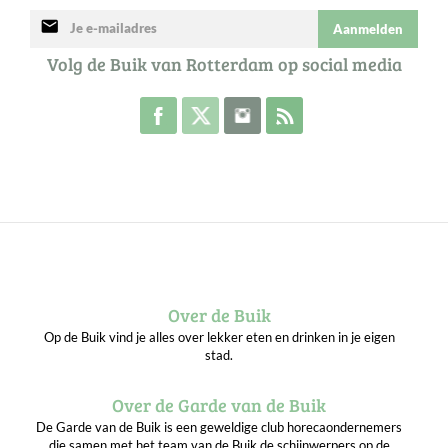
mail
Aanmelden
Volg de Buik van Rotterdam op social media
Volg de Buik op Facebook
Volg de Buik op Twitter
Volg de Buik op Instagram
Abonneer je op de RSS 
Over de Buik
Op de Buik vind je alles over lekker eten en drinken in je eigen
stad.
Over de Garde van de Buik
De Garde van de Buik is een geweldige club horecaondernemers
die samen met het team van de Buik de schijnwerpers op de