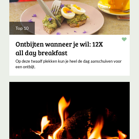
Top 10
Verha
Ontbijten wanneer je wil: 12X
all day breakfast
Op deze twaalf plekken kun je heel de dag aanschuiven voor
een ontbijt.