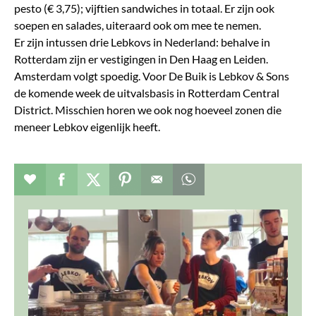
pesto (€ 3,75); vijftien sandwiches in totaal. Er zijn ook
soepen en salades, uiteraard ook om mee te nemen.
Er zijn intussen drie Lebkovs in Nederland: behalve in
Rotterdam zijn er vestigingen in Den Haag en Leiden.
Amsterdam volgt spoedig. Voor De Buik is Lebkov & Sons
de komende week de uitvalsbasis in Rotterdam Central
District. Misschien horen we ook nog hoeveel zonen die
meneer Lebkov eigenlijk heeft.
Verhaal toevoegen aan favorieten
Deel dit op facebook
Deel dit op twitter
Deel dit op pinterest
Whatsapp dit bericht