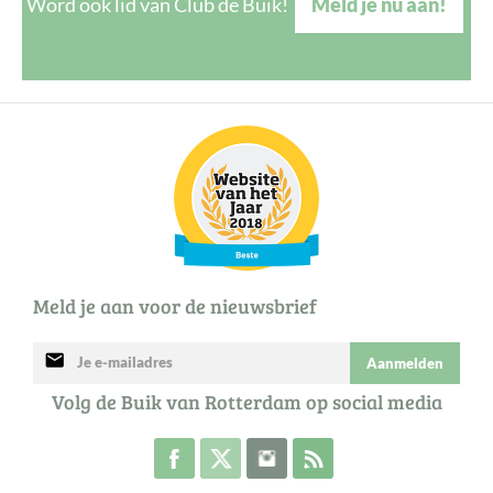
Word ook lid van Club de Buik!
Meld je nu aan!
Meld je aan voor de nieuwsbrief
mail
Aanmelden
Volg de Buik van Rotterdam op social media
Volg de Buik op Facebook
Volg de Buik op Twitter
Volg de Buik op Instagram
Abonneer je op de RSS 