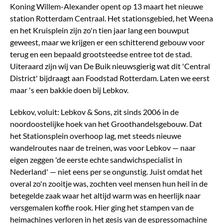
Koning Willem-Alexander opent op 13 maart het nieuwe
station Rotterdam Centraal. Het stationsgebied, het Weena
en het Kruisplein zijn zo'n tien jaar lang een bouwput
geweest, maar we krijgen er een schitterend gebouw voor
terug en een bepaald grootsteedse entree tot de stad.
Uiteraard zijn wij van De Buik nieuwsgierig wat dit 'Central
District' bijdraagt aan Foodstad Rotterdam. Laten we eerst
maar 's een bakkie doen bij Lebkov.
Lebkov, voluit: Lebkov & Sons, zit sinds 2006 in de
noordoostelijke hoek van het Groothandelsgebouw. Dat
het Stationsplein overhoop lag, met steeds nieuwe
wandelroutes naar de treinen, was voor Lebkov — naar
eigen zeggen 'de eerste echte sandwichspecialist in
Nederland' — niet eens per se ongunstig. Juist omdat het
overal zo'n zooitje was, zochten veel mensen hun heil in de
betegelde zaak waar het altijd warm was en heerlijk naar
versgemalen koffie rook. Hier ging het stampen van de
heimachines verloren in het gesis van de espressomachine