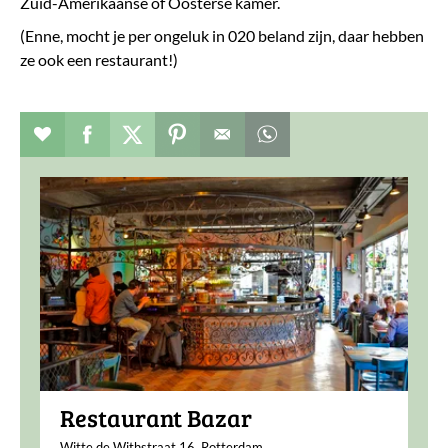
Zuid-Amerikaanse of Oosterse kamer.
(Enne, mocht je per ongeluk in 020 beland zijn, daar hebben
ze ook een restaurant!)
Verhaal toevoegen aan favorieten
Deel dit op facebook
Deel dit op twitter
Deel dit op pinterest
Whatsapp dit bericht
Restaurant Bazar
Witte de Withstraat 16, Rotterdam