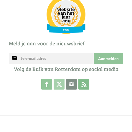
Meld je aan voor de nieuwsbrief
mail
Aanmelden
Volg de Buik van Rotterdam op social media
Volg de Buik op Facebook
Volg de Buik op Twitter
Volg de Buik op Instagram
Abonneer je op de RSS 