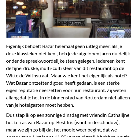
Eigenlijk behoeft Bazar helemaal geen uitleg meer: als je
deze klassieker niet kent, heb je de afgelopen jaren duidelijk
onder de spreekwoordelijke steen gelegen. Iedereen kent
de fijne, drukke, multi-culti sfeer van dit restaurant op de
Witte de Withstraat. Maar wie kent het eigenlijk als hotel?
Wat Bazar ontzettend goed heeft gedaan, is een sterke
eigen reputatie neerzetten voor hun restaurant. Zij weten
allang dat je het in de binnenstad van Rotterdam niet alleen
van je hotelgasten moet hebben.
Dus stap ik op een zonnige dinsdag met vriendin Cathalijne
het terras van Bazar op. Best fris (want in de schaduw),
maar we zijn zo blij dat het mooie weer begint, dat we
ervoor gaan. Het is pas 11.00 uur en eigenlijk hebben we zin