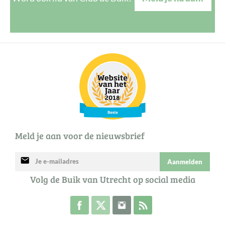
Meld je aan voor de nieuwsbrief
mail
Aanmelden
Volg de Buik van Utrecht op social media
Volg de Buik op Facebook
Volg de Buik op Twitter
Volg de Buik op Instagram
Abonneer je op de RSS 