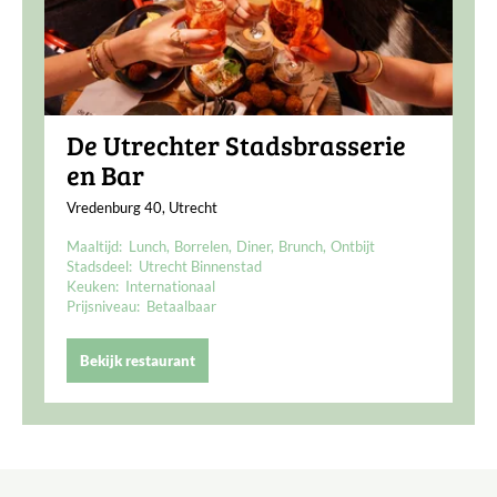
De Utrechter Stadsbrasserie
en Bar
Vredenburg 40, Utrecht
Maaltijd:
Lunch
Borrelen
Diner
Brunch
Ontbijt
Stadsdeel:
Utrecht Binnenstad
Keuken:
Internationaal
Prijsniveau:
Betaalbaar
Bekijk restaurant