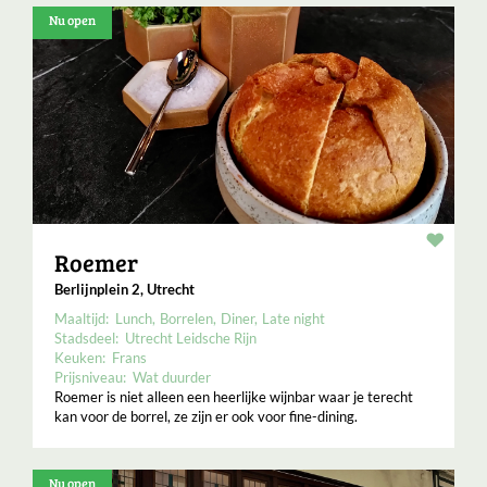
Nu open
Resta
Roemer
Berlijnplein 2, Utrecht
Maaltijd:
Lunch
Borrelen
Diner
Late night
Stadsdeel:
Utrecht Leidsche Rijn
Keuken:
Frans
Prijsniveau:
Wat duurder
Roemer is niet alleen een heerlijke wijnbar waar je terecht
kan voor de borrel, ze zijn er ook voor fine-dining.
Nu open