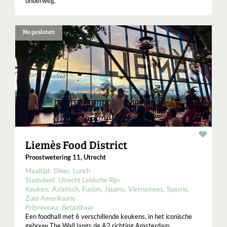
onderweg.
Nu gesloten
Resta
Liemès Food District
Proostwetering 11, Utrecht
Maaltijd:
Diner
Lunch
Stadsdeel:
Utrecht Leidsche Rijn
Keuken:
Aziatisch
Fusion
Japans
Vietnamees
Spaans
Zuid-Amerikaans
Prijsniveau:
Betaalbaar
Een foodhall met 6 verschillende keukens, in het iconische
gebouw The Wall langs de A2 richting Amsterdam.