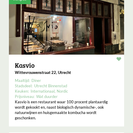
Resta
Kasvio
Wittevrouwenstraat 22, Utrecht
Maaltijd:
Diner
Stadsdeel:
Utrecht Binnenstad
Keuken:
Internationaal
Nordic
Prijsniveau:
Wat duurder
Kasvio is een restaurant waar 100 procent plantaardig
wordt gekookt en, naast biologisch dynamische-, ook
natuurwijnen en huisgemaakte kombucha wordt
geschonken.