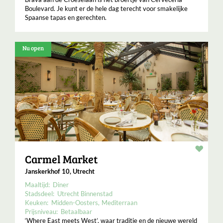
Boulevard. Je kunt er de hele dag terecht voor smakelijke
Spaanse tapas en gerechten.
Nu open
Resta
Carmel Market
Janskerkhof 10, Utrecht
Maaltijd:
Diner
Stadsdeel:
Utrecht Binnenstad
Keuken:
Midden-Oosters
Mediterraan
Prijsniveau:
Betaalbaar
‘Where East meets West’, waar traditie en de nieuwe wereld