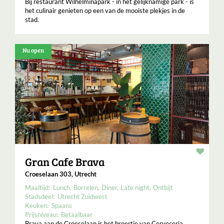
Bij restaurant Wilhelminapark - in het gelijknamige park - is
het culinair genieten op een van de mooiste plekjes in de
stad.
Nu open
Resta
Gran Cafe Brava
Croeselaan 303, Utrecht
Maaltijd:
Lunch
Borrelen
Diner
Late night
Ontbijt
Stadsdeel:
Utrecht Zuidwest
Keuken:
Spaans
Prijsniveau:
Betaalbaar
Brava aan de Croeselaan is het broertje van Cerveceria