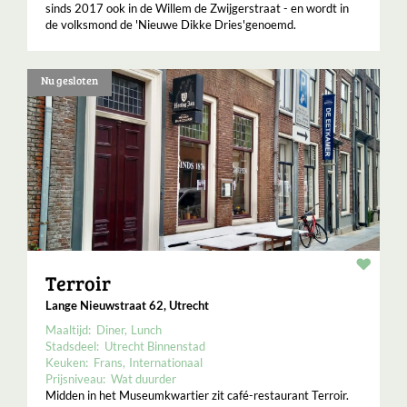
sinds 2017 ook in de Willem de Zwijgerstraat - en wordt in
de volksmond de 'Nieuwe Dikke Dries'genoemd.
Nu gesloten
Resta
Terroir
Lange Nieuwstraat 62, Utrecht
Maaltijd:
Diner
Lunch
Stadsdeel:
Utrecht Binnenstad
Keuken:
Frans
Internationaal
Prijsniveau:
Wat duurder
Midden in het Museumkwartier zit café-restaurant Terroir.