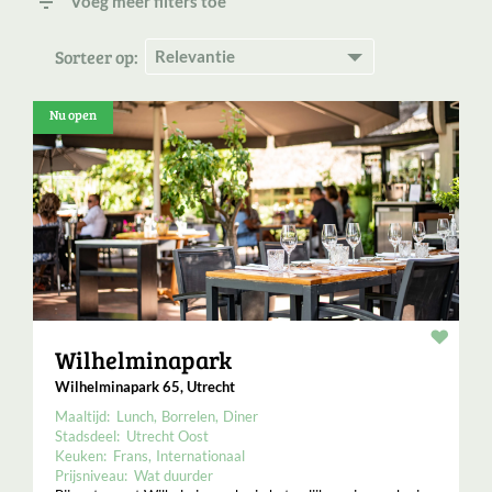
filter_list
Voeg meer filters toe
Sorteer op:
Nu open
Resta
Wilhelminapark
Wilhelminapark 65, Utrecht
Maaltijd:
Lunch
Borrelen
Diner
Stadsdeel:
Utrecht Oost
Keuken:
Frans
Internationaal
Prijsniveau:
Wat duurder