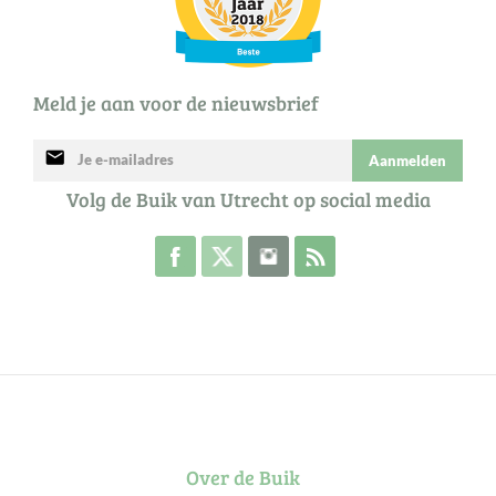
Meld je aan voor de nieuwsbrief
mail
Aanmelden
Volg de Buik van Utrecht op social media
Volg de Buik op Facebook
Volg de Buik op Twitter
Volg de Buik op Instagram
Abonneer je op de RSS 
Over de Buik