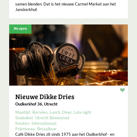
samen blenden. Dat is het nieuwe Carmel Market aan het
Janskerkhof.
Nu open
Resta
Nieuwe Dikke Dries
Oudkerkhof 36, Utrecht
Maaltijd:
Borrelen
Lunch
Diner
Late night
Stadsdeel:
Utrecht Binnenstad
Keuken:
Internationaal
Prijsniveau:
Betaalbaar
Café Dikke Dries zit sinds 1975 aan het Oudkerkhof - en