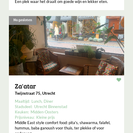
Een plek waar het draait om goede wijn en lekker eten.
Nu gesloten
Resta
Za'atar
Twijnstraat 75, Utrecht
Maaltijd:
Lunch
Diner
Stadsdeel:
Utrecht Binnenstad
Keuken:
Midden-Oosters
Prijsniveau:
Kleine prijs
Middle East style comfort food: pita's, shawarma, falafel,
hummus, baba ganoush voor thuis, ter plekke of voor