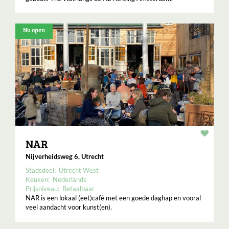
Nu open
Resta
NAR
Nijverheidsweg 6, Utrecht
Stadsdeel:
Utrecht West
Keuken:
Nederlands
Prijsniveau:
Betaalbaar
NAR is een lokaal (eet)café met een goede daghap en vooral
veel aandacht voor kunst(en).