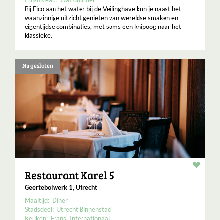
Prijsniveau:
Wat duurder
Bij Fico aan het water bij de Veilinghave kun je naast het
waanzinnige uitzicht genieten van wereldse smaken en
eigentijdse combinaties, met soms een knipoog naar het
klassieke.
Nu gesloten
Resta
Restaurant Karel 5
Geertebolwerk 1, Utrecht
Maaltijd:
Diner
Stadsdeel:
Utrecht Binnenstad
Keuken:
Frans
Internationaal