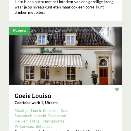
Hero is een bistro met het interieur van een gezellige kroeg
waar je op niveau kunt eten maar ook een borrel kunt
drinken met bites.
Nu open
Resta
Goeie Louisa
Geertebolwerk 1, Utrecht
Maaltijd:
Lunch
Borrelen
Diner
Stadsdeel:
Utrecht Binnenstad
Keuken:
Frans
Internationaal
Prijsniveau:
Betaalbaar