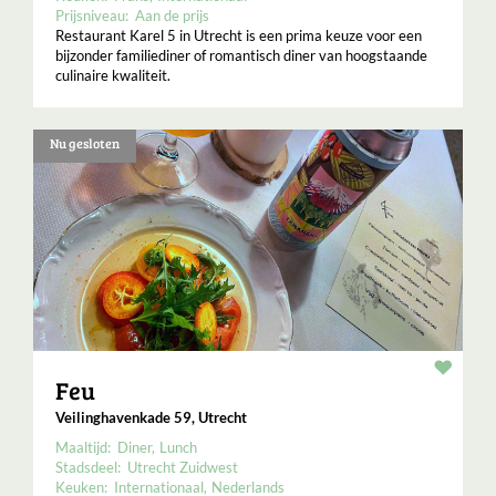
Prijsniveau:
Aan de prijs
Restaurant Karel 5 in Utrecht is een prima keuze voor een
bijzonder familiediner of romantisch diner van hoogstaande
culinaire kwaliteit.
Nu gesloten
Resta
Feu
Veilinghavenkade 59, Utrecht
Maaltijd:
Diner
Lunch
Stadsdeel:
Utrecht Zuidwest
Keuken:
Internationaal
Nederlands