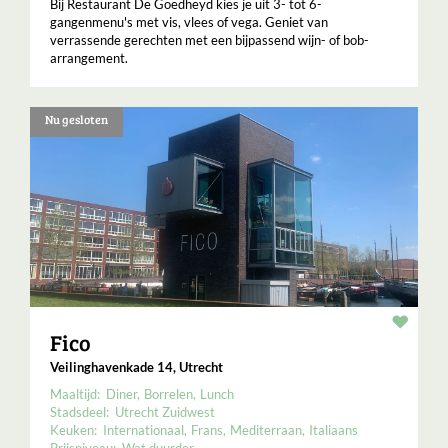
Bij Restaurant De Goedheyd kies je uit 3- tot 6-
gangenmenu's met vis, vlees of vega. Geniet van
verrassende gerechten met een bijpassend wijn- of bob-
arrangement.
Nu gesloten
Resta
Fico
Veilinghavenkade 14, Utrecht
Maaltijd:
Diner
Borrelen
Lunch
Stadsdeel:
Utrecht Zuidwest
Keuken:
Internationaal
Frans
Mediterraan
Italiaans