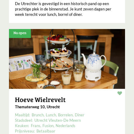
De Utrechter is gevestigd in een historisch pand op een
prachtige plek in de binnenstad. Je kunt zeven dagen per
week terecht voor lunch, borrel of diner.
Nu open
Resta
Hoeve Wielrevelt
Thematerweg 10, Utrecht
Maaltijd:
Brunch
Lunch
Borrelen
Diner
Stadsdeel:
Utrecht Vleuten-De Meern
Keuken:
Frans
Fusion
Nederlands
Prijsniveau:
Betaalbaar