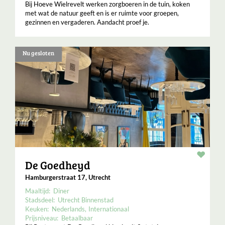
Bij Hoeve Wielrevelt werken zorgboeren in de tuin, koken
met wat de natuur geeft en is er ruimte voor groepen,
gezinnen en vergaderen. Aandacht proef je.
Nu gesloten
Resta
De Goedheyd
Hamburgerstraat 17, Utrecht
Maaltijd:
Diner
Stadsdeel:
Utrecht Binnenstad
Keuken:
Nederlands
Internationaal
Prijsniveau:
Betaalbaar