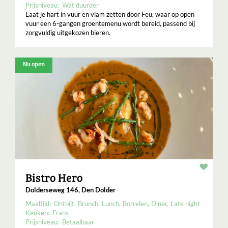
Prijsniveau:
Wat duurder
Laat je hart in vuur en vlam zetten door Feu, waar op open
vuur een 6-gangen groentemenu wordt bereid, passend bij
zorgvuldig uitgekozen bieren.
Nu open
Resta
Bistro Hero
Dolderseweg 146, Den Dolder
Maaltijd:
Ontbijt
Brunch
Lunch
Borrelen
Diner
Late night
Keuken:
Frans
Prijsniveau:
Betaalbaar