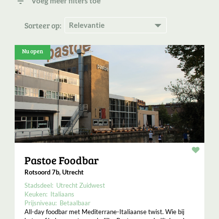
filter_list
Voeg meer filters toe
Sorteer op:
Nu open
Resta
Pastoe Foodbar
Rotsoord 7b, Utrecht
Stadsdeel:
Utrecht Zuidwest
Keuken:
Italiaans
Prijsniveau:
Betaalbaar
All-day foodbar met Mediterrane-Italiaanse twist. Wie bij