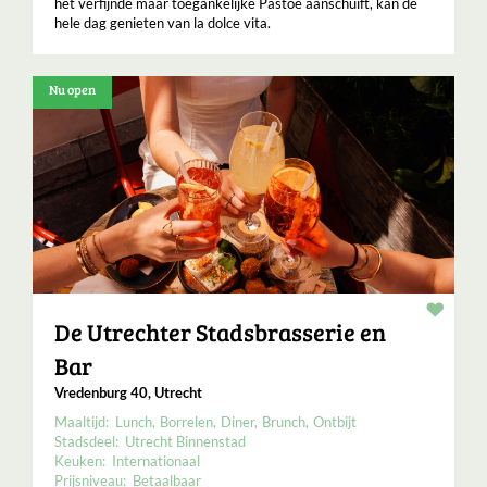
het verfijnde maar toegankelijke Pastoe aanschuift, kan de
hele dag genieten van la dolce vita.
Nu open
Resta
De Utrechter Stadsbrasserie en
Bar
Vredenburg 40, Utrecht
Maaltijd:
Lunch
Borrelen
Diner
Brunch
Ontbijt
Stadsdeel:
Utrecht Binnenstad
Keuken:
Internationaal
Prijsniveau:
Betaalbaar