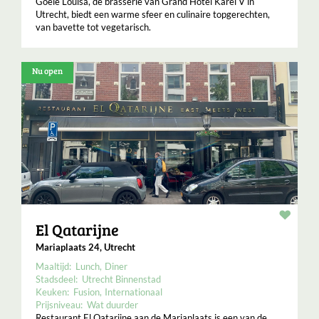
Goeie Louisa, de brasserie van Grand Hotel Karel V in
Utrecht, biedt een warme sfeer en culinaire topgerechten,
van bavette tot vegetarisch.
Nu open
Resta
El Qatarijne
Mariaplaats 24, Utrecht
Maaltijd:
Lunch
Diner
Stadsdeel:
Utrecht Binnenstad
Keuken:
Fusion
Internationaal
Prijsniveau:
Wat duurder
Restaurant El Qatarijne aan de Mariaplaats is een van de