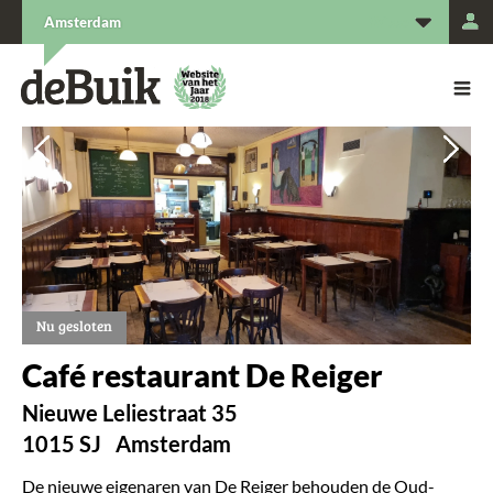
L
Amsterdam
De Buik van {city: city}
De Buik
Vorige
Vorige
Vol
Vol
Nu gesloten
Café restaurant De Reiger
Nieuwe Leliestraat 35
1015 SJ
Amsterdam
De nieuwe eigenaren van De Reiger behouden de Oud-