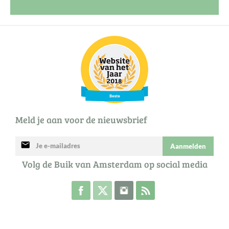
Meld je aan voor de nieuwsbrief
mail
Aanmelden
Volg de Buik van Amsterdam op social media
Volg de Buik op Facebook
Volg de Buik op Twitter
Volg de Buik op Instagram
Abonneer je op de RSS 