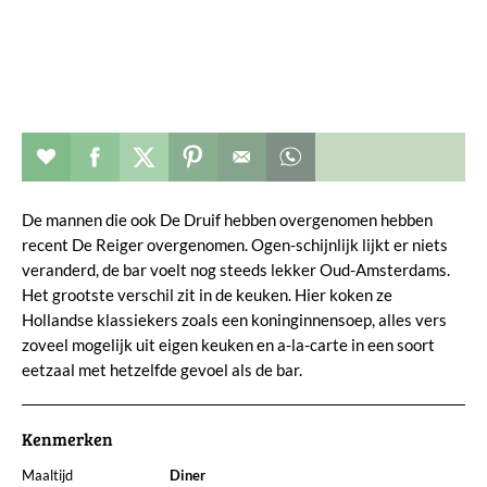
Restaurant toevoegen aan favorieten
Deel dit op facebook
Deel dit op twitter
Deel dit op pinterest
Whatsapp dit bericht
De mannen die ook De Druif hebben overgenomen hebben
recent De Reiger overgenomen. Ogen-schijnlijk lijkt er niets
veranderd, de bar voelt nog steeds lekker Oud-Amsterdams.
Het grootste verschil zit in de keuken. Hier koken ze
Hollandse klassiekers zoals een koninginnensoep, alles vers
zoveel mogelijk uit eigen keuken en a-la-carte in een soort
eetzaal met hetzelfde gevoel als de bar.
Kenmerken
Maaltijd
Diner