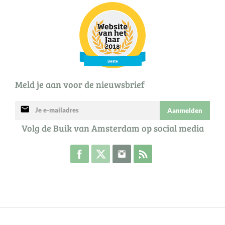
Meld je aan voor de nieuwsbrief
mail
Aanmelden
Volg de Buik van Amsterdam op social media
Volg de Buik op Facebook
Volg de Buik op Twitter
Volg de Buik op Instagram
Abonneer je op de RSS 