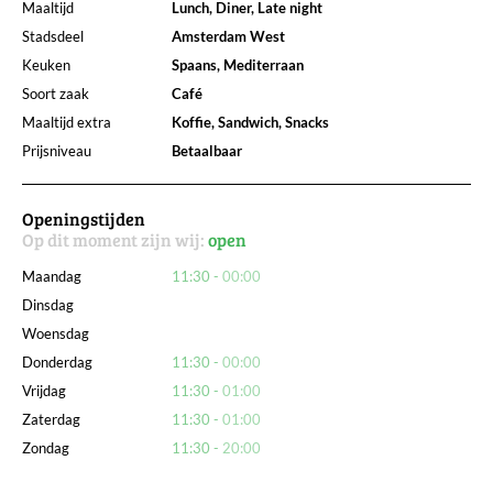
Maaltijd
Lunch, Diner, Late night
Stadsdeel
Amsterdam West
Keuken
Spaans, Mediterraan
Soort zaak
Café
Maaltijd extra
Koffie, Sandwich, Snacks
Prijsniveau
Betaalbaar
Openingstijden
Op dit moment zijn wij:
open
Maandag
11:30
00:00
Dinsdag
Woensdag
Donderdag
11:30
00:00
Vrijdag
11:30
01:00
Zaterdag
11:30
01:00
Zondag
11:30
20:00