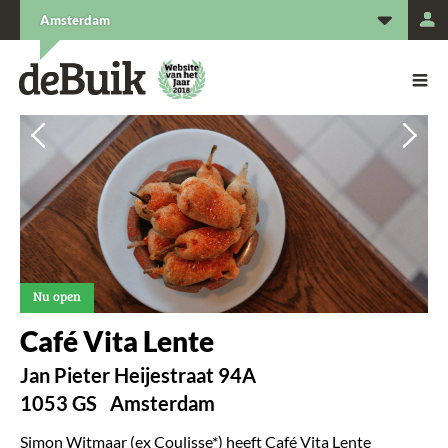
L
Amsterdam
De Buik van {city: city}
De Buik
Vorige
Vorige
Vol
Vol
Nu open
Café Vita Lente
Jan Pieter Heijestraat 94A
1053 GS
Amsterdam
Simon Witmaar (ex Coulisse*) heeft Café Vita Lente