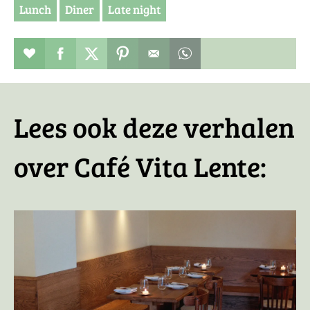
Lunch
Diner
Late night
Restaurant toevoegen aan favorieten
Deel dit op facebook
Deel dit op twitter
Deel dit op pinterest
Whatsapp dit bericht
Lees ook deze verhalen
over Café Vita Lente: