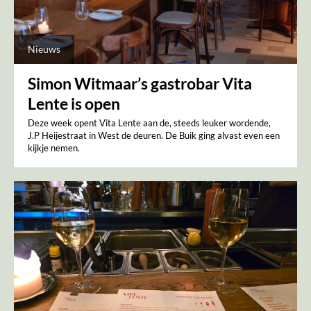
Nieuws
Simon Witmaar’s gastrobar Vita
Lente is open
Deze week opent Vita Lente aan de, steeds leuker wordende,
J.P Heijestraat in West de deuren. De Buik ging alvast even een
kijkje nemen.