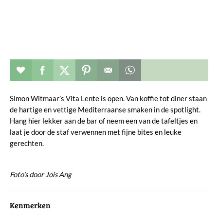
Restaurant toevoegen aan favorieten
Deel dit op facebook
Deel dit op twitter
Deel dit op pinterest
Whatsapp dit bericht
Simon Witmaar’s Vita Lente is open. Van koffie tot diner staan
de hartige en vettige Mediterraanse smaken in de spotlight.
Hang hier lekker aan de bar of neem een van de tafeltjes en
laat je door de staf verwennen met fijne bites en leuke
gerechten.
Foto's door Jois Ang
Kenmerken