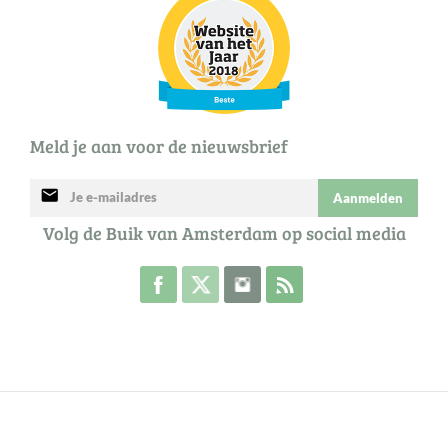
Meld je aan voor de nieuwsbrief
mail
Aanmelden
Volg de Buik van Amsterdam op social media
Volg de Buik op Facebook
Volg de Buik op Twitter
Volg de Buik op Instagram
Abonneer je op de RSS 