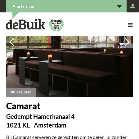
L
Amsterdam
De Buik van {city: city}
De Buik
Vorige
Vorige
Vol
Vol
Nu gesloten
Camarat
Gedempt Hamerkanaal 4
1021 KL
Amsterdam
Bij Camarat serveren ze gerechten om te delen, bijzonder