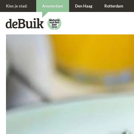
Kies je stad:
Amsterdam
Den Haag
Rotterdam
De Buik van {city: city}
De Buik