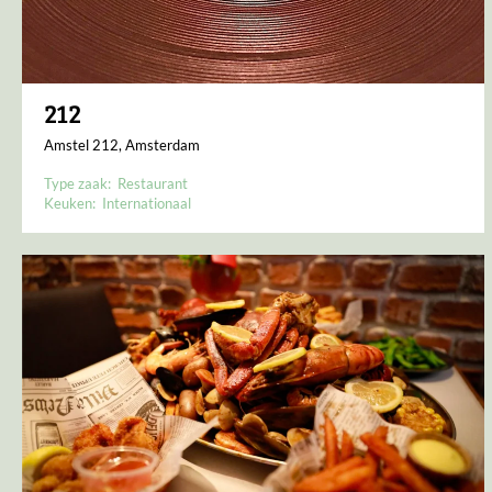
212
Amstel 212, Amsterdam
Type zaak:
Restaurant
Keuken:
Internationaal