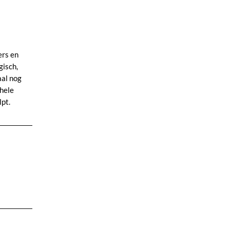
ers en
gisch,
aal nog
 hele
pt.