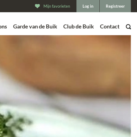
Mijn favorieten
Log in
Registreer
ons
Garde van de Buik
Club de Buik
Contact
ZOEK