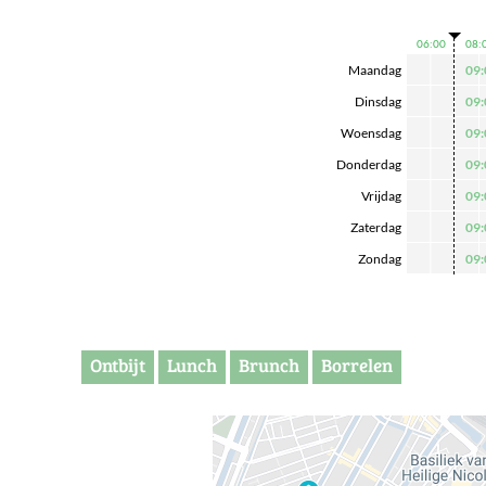
06:00
08:
Maandag
09:
Dinsdag
09:
Woensdag
09:
Donderdag
09:
Vrijdag
09:
Zaterdag
09:
Zondag
09:
Ontbijt
Lunch
Brunch
Borrelen