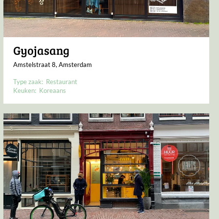
Gyojasang
Amstelstraat 8, Amsterdam
Type zaak:
Restaurant
Keuken:
Koreaans