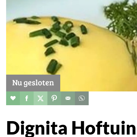
Nu gesloten
Restaurant toevoegen aan favorieten
Deel dit op facebook
Deel dit op twitter
Deel dit op pinterest
Whatsapp dit bericht
Dignita Hoftuin