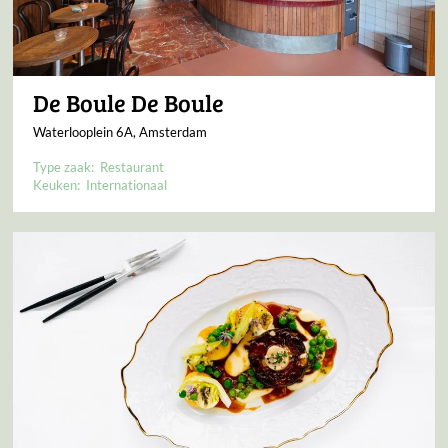
De Boule De Boule
Waterlooplein 6A, Amsterdam
Type zaak:
Restaurant
Keuken:
Internationaal