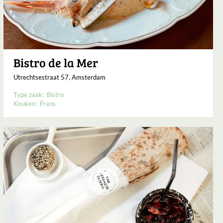
Bistro de la Mer
Utrechtsestraat 57, Amsterdam
Type zaak:
Bistro
Keuken:
Frans