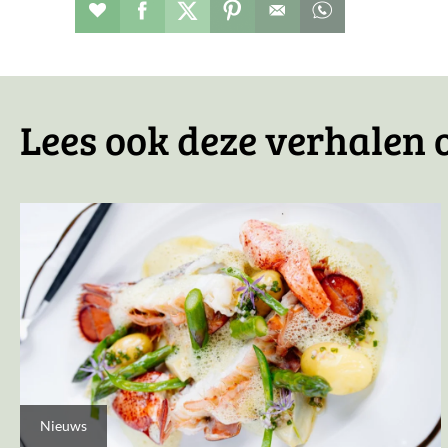
Restaurant toevoegen aan favorieten
Deel dit op facebook
Deel dit op twitter
Deel dit op pinterest
Whatsapp dit ber
Lees ook deze verhalen 
Nieuws