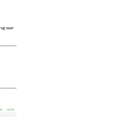
rug naar
00
06:00