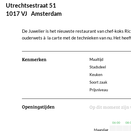
Utrechtsestraat 51
1017 VJ
Amsterdam
De Juwelier is het nieuwste restaurant van chef-koks Ri
ouderwets à la carte met de technieken van nu. Het hee
Kenmerken
Maaltijd
Stadsdeel
Keuken
Soort zaak
Prijsniveau
Openingstijden
Op dit moment zijn 
06:00
08:
Maandag