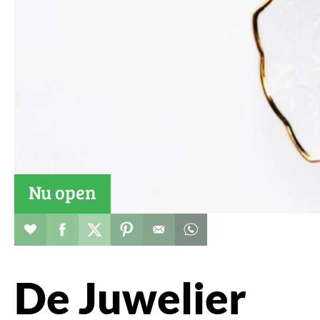
Nu open
Restaurant toevoegen aan favorieten
Deel dit op facebook
Deel dit op twitter
Deel dit op pinterest
Whatsapp dit bericht
De Juwelier