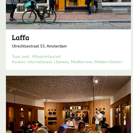
Laffa
Utrechtsestraat 55, Amsterdam
Type zaak:
Afhaalrestaurant
Keuken:
Internationaal
Libanees
Mediterraan
Midden-Oosters