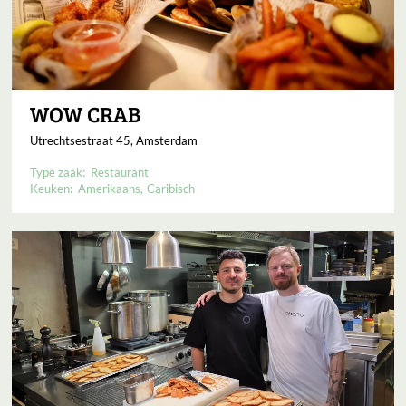
WOW CRAB
Utrechtsestraat 45, Amsterdam
Type zaak:
Restaurant
Keuken:
Amerikaans
Caribisch