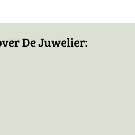
icht
over De Juwelier: