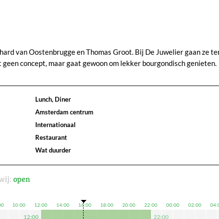
chard van Oostenbrugge en Thomas Groot. Bij De Juwelier gaan ze te
ft geen concept, maar gaat gewoon om lekker bourgondisch genieten.
Lunch, Diner
Amsterdam centrum
Internationaal
Restaurant
Wat duurder
wij:
open
00
10:00
12:00
14:00
16:00
18:00
20:00
22:00
00:00
02:00
04:
12:00
22:00