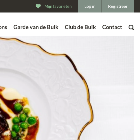
Mijn favorieten
Log in
Registreer
ons
Garde van de Buik
Club de Buik
Contact
ZOEK