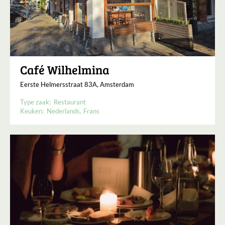
Café Wilhelmina
Eerste Helmersstraat 83A, Amsterdam
Type zaak:
Restaurant
Keuken:
Nederlands
Frans