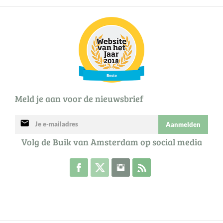
Meld je aan voor de nieuwsbrief
mail
Aanmelden
Volg de Buik van Amsterdam op social media
Volg de Buik op Facebook
Volg de Buik op Twitter
Volg de Buik op Instagram
Abonneer je op de RSS 