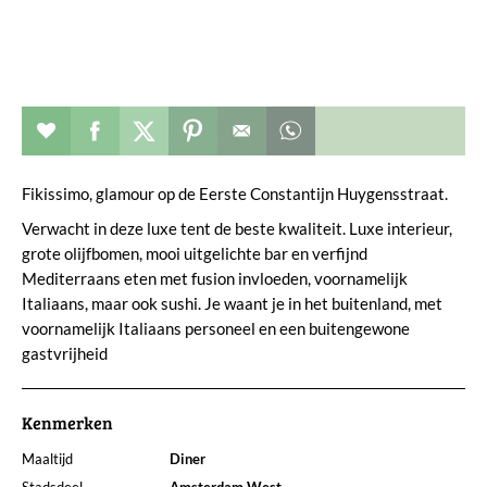
Restaurant toevoegen aan favorieten
Deel dit op facebook
Deel dit op twitter
Deel dit op pinterest
Whatsapp dit bericht
Fikissimo, glamour op de Eerste Constantijn Huygensstraat.
Verwacht in deze luxe tent de beste kwaliteit. Luxe interieur,
grote olijfbomen, mooi uitgelichte bar en verfijnd
Mediterraans eten met fusion invloeden, voornamelijk
Italiaans, maar ook sushi. Je waant je in het buitenland, met
voornamelijk Italiaans personeel en een buitengewone
gastvrijheid
Kenmerken
Maaltijd
Diner
Stadsdeel
Amsterdam West