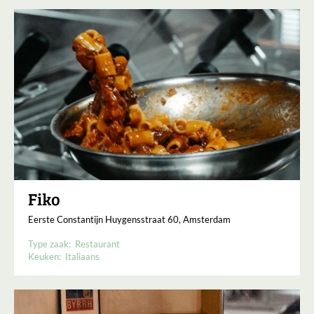
Fiko
Eerste Constantijn Huygensstraat 60, Amsterdam
Type zaak:
Restaurant
Keuken:
Italiaans