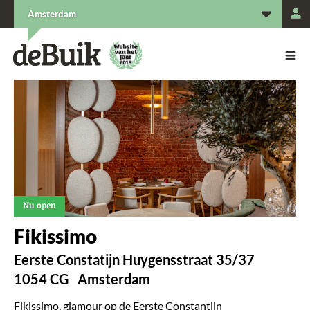
L
Amsterdam
De Buik van {city: city}
De Buik
Nu open
Fikissimo
Eerste Constatijn Huygensstraat 35/37
1054 CG
Amsterdam
Fikissimo, glamour op de Eerste Constantijn