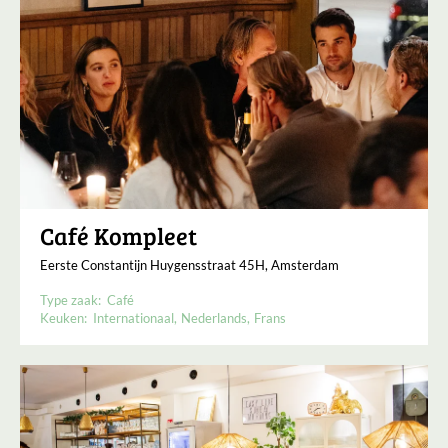
Café Kompleet
Eerste Constantijn Huygensstraat 45H, Amsterdam
Type zaak:
Café
Keuken:
Internationaal
Nederlands
Frans