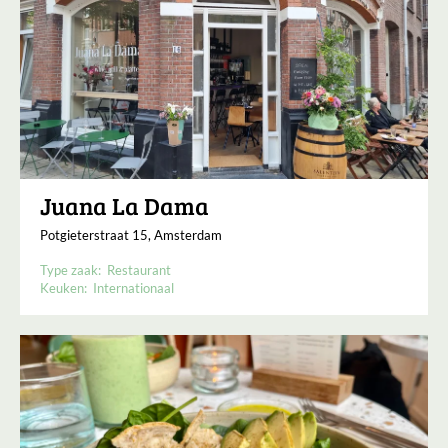
Juana La Dama
Potgieterstraat 15, Amsterdam
Type zaak:
Restaurant
Keuken:
Internationaal