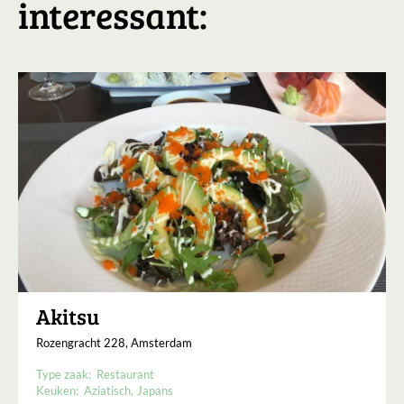
interessant:
Akitsu
Rozengracht 228, Amsterdam
Type zaak:
Restaurant
Keuken:
Aziatisch
Japans