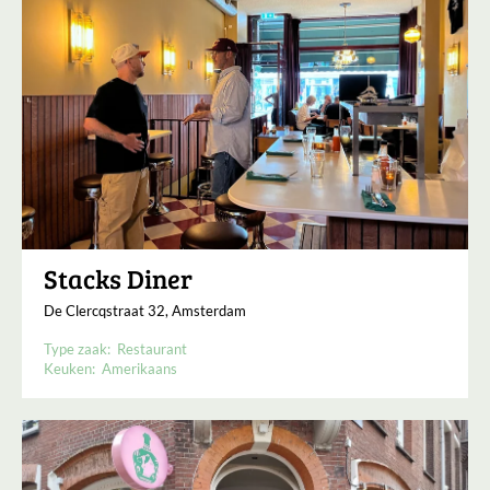
Stacks Diner
De Clercqstraat 32, Amsterdam
Type zaak:
Restaurant
Keuken:
Amerikaans