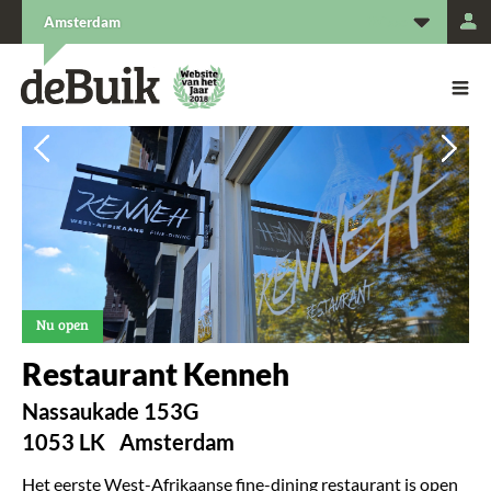
L
Amsterdam
De Buik van {city: city}
De Buik
Vorige
Vorige
Vol
Vol
Nu open
Restaurant Kenneh
Nassaukade 153G
1053 LK
Amsterdam
Het eerste West-Afrikaanse fine-dining restaurant is open