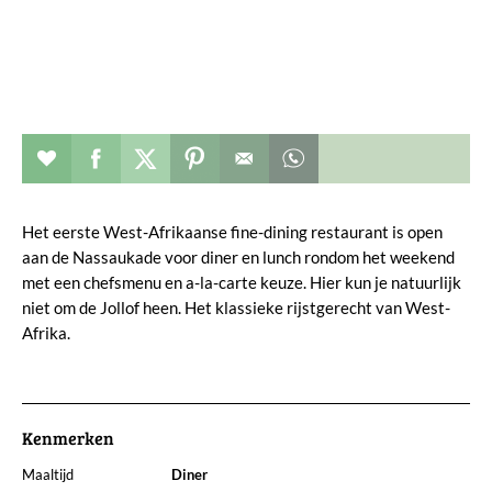
Restaurant toevoegen aan favorieten
Deel dit op facebook
Deel dit op twitter
Deel dit op pinterest
Whatsapp dit bericht
Het eerste West-Afrikaanse fine-dining restaurant is open
aan de Nassaukade voor diner en lunch rondom het weekend
met een chefsmenu en a-la-carte keuze. Hier kun je natuurlijk
niet om de Jollof heen. Het klassieke rijstgerecht van West-
Afrika.
Kenmerken
Maaltijd
Diner