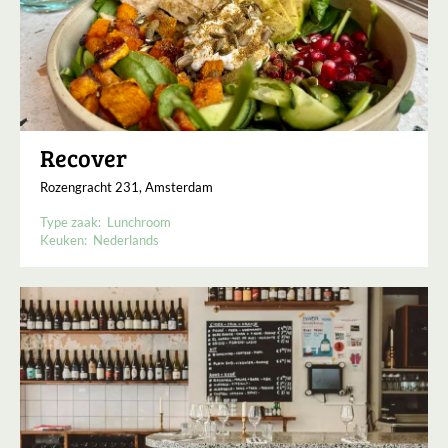
Recover
Rozengracht 231, Amsterdam
Type zaak:
Lunchroom
Keuken:
Nederlands