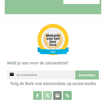
Meld je aan voor de nieuwsbrief
mail
Aanmelden
Volg de Buik van Amsterdam op social media
Volg de Buik op Facebook
Volg de Buik op Twitter
Volg de Buik op Instagram
Abonneer je op de RSS 