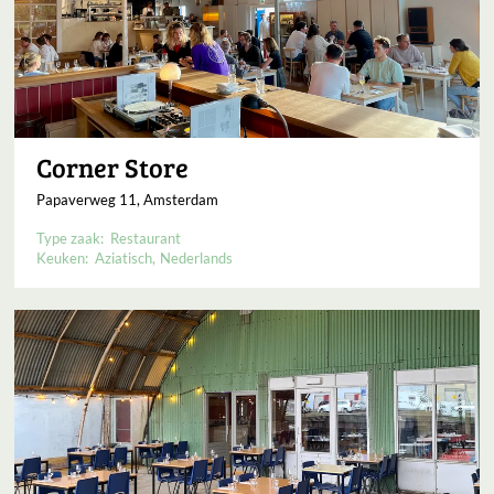
Corner Store
Papaverweg 11, Amsterdam
Type zaak:
Restaurant
Keuken:
Aziatisch
Nederlands