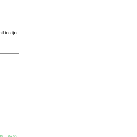
l in zijn
00
06:00