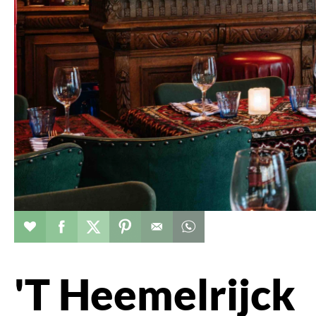
Restaurant toevoegen aan favorieten
Deel dit op facebook
Deel dit op twitter
Deel dit op pinterest
Whatsapp dit bericht
'T Heemelrijck