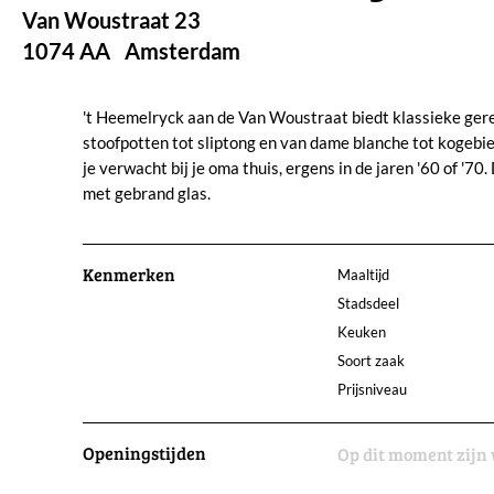
Van Woustraat 23
1074 AA
Amsterdam
't Heemelryck aan de Van Woustraat biedt klassieke gere
stoofpotten tot sliptong en van dame blanche tot kogebiefs
je verwacht bij je oma thuis, ergens in de jaren '60 of '7
met gebrand glas.
Kenmerken
Maaltijd
Stadsdeel
Keuken
Soort zaak
Prijsniveau
Openingstijden
Op dit moment zijn 