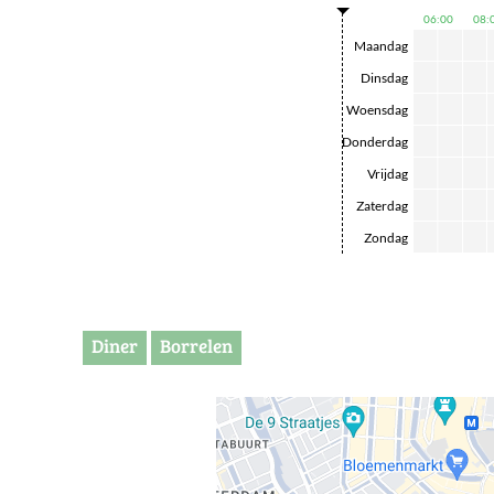
06:00
08:
Maandag
Dinsdag
Woensdag
Donderdag
Vrijdag
Zaterdag
Zondag
Diner
Borrelen