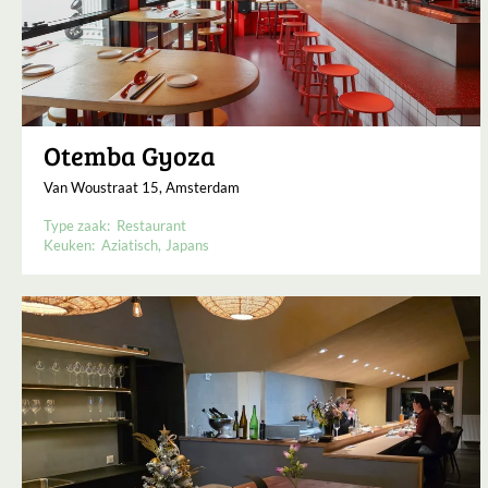
Otemba Gyoza
Van Woustraat 15, Amsterdam
Type zaak:
Restaurant
Keuken:
Aziatisch
Japans