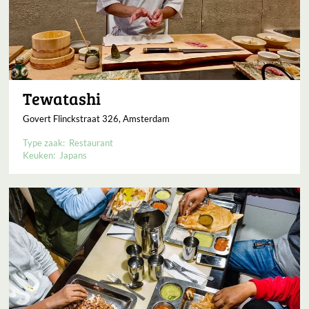
Tewatashi
Govert Flinckstraat 326, Amsterdam
Type zaak:
Restaurant
Keuken:
Japans