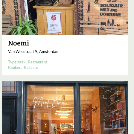
Noemi
Van Woustraat 9, Amsterdam
Type zaak:
Restaurant
Keuken:
Italiaans