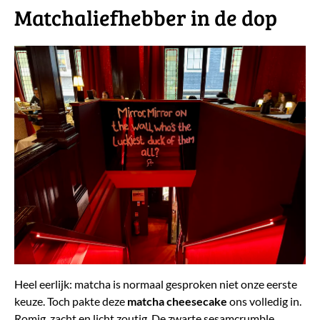
Matchaliefhebber in de dop
Heel eerlijk: matcha is normaal gesproken niet onze eerste
keuze. Toch pakte deze
matcha
cheesecake
ons volledig in.
Romig, zacht en licht zoutig. De zwarte sesamcrumble