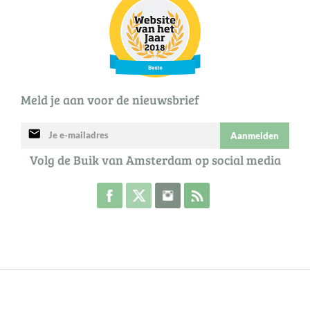
Meld je aan voor de nieuwsbrief
mail
Aanmelden
Volg de Buik van Amsterdam op social media
Volg de Buik op Facebook
Volg de Buik op Twitter
Volg de Buik op Instagram
Abonneer je op de RSS 