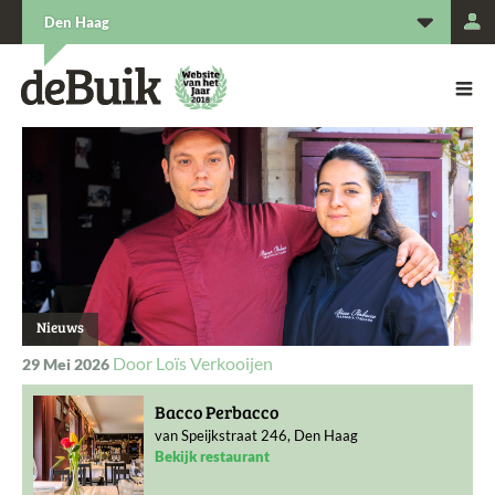
L
Den Haag
De Buik van {city: city}
De Buik
Nieuws
Loïs Verkooijen
29 Mei 2026
Bacco Perbacco
van Speijkstraat 246, Den Haag
Bekijk restaurant