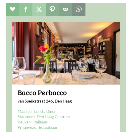
Verhaal toevoegen aan favorieten
Deel dit op facebook
Deel dit op twitter
Deel dit op pinterest
Whatsapp dit bericht
Bacco Perbacco
van Speijkstraat 246, Den Haag
Maaltijd:
Lunch
Diner
Stadsdeel:
Den Haag Centrum
Keuken:
Italiaans
Prijsniveau:
Betaalbaar