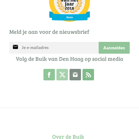
Meld je aan voor de nieuwsbrief
mail
Aanmelden
Volg de Buik van Den Haag op social media
Volg de Buik op Facebook
Volg de Buik op Twitter
Volg de Buik op Instagram
Abonneer je op de RSS 
Over de Buik