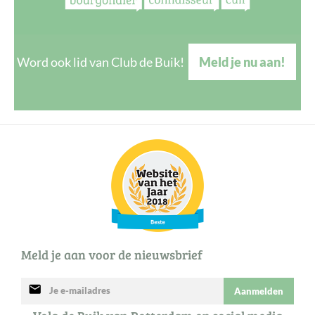
Word ook lid van Club de Buik!
Meld je nu aan!
Meld je aan voor de nieuwsbrief
mail
Aanmelden