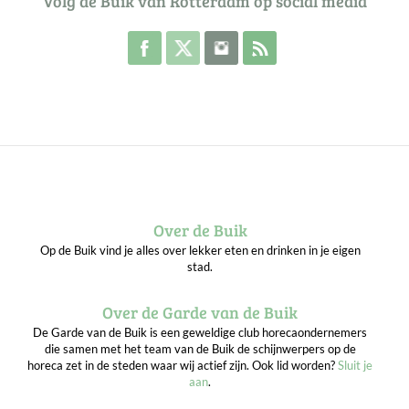
Volg de Buik van Rotterdam op social media
Volg de Buik op Facebook
Volg de Buik op Twitter
Volg de Buik op Instagram
Abonneer je op de RSS 
Over de Buik
Op de Buik vind je alles over lekker eten en drinken in je eigen
stad.
Over de Garde van de Buik
De Garde van de Buik is een geweldige club horecaondernemers
die samen met het team van de Buik de schijnwerpers op de
horeca zet in de steden waar wij actief zijn. Ook lid worden?
Sluit je
aan
.