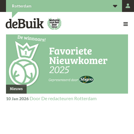
L
Rotterdam
De Buik van {city: city}
De Buik
Nieuws
De redacteuren Rotterdam
10 Jan 2026