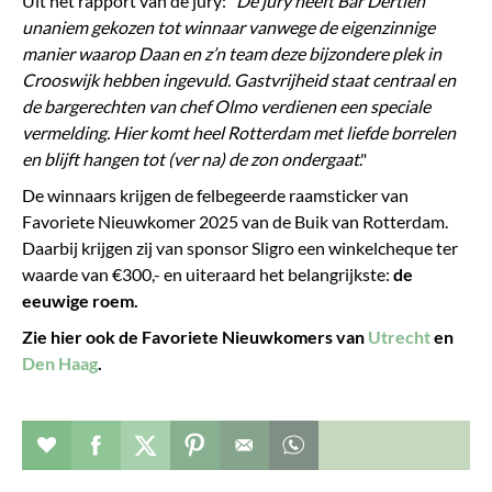
Uit het rapport van de jury: "
De jury heeft Bar Dertien
unaniem gekozen tot winnaar vanwege de eigenzinnige
manier waarop Daan en z’n team deze bijzondere plek in
Crooswijk hebben ingevuld. Gastvrijheid staat centraal en
de bargerechten van chef Olmo verdienen een speciale
vermelding. Hier komt heel Rotterdam met liefde borrelen
en blijft hangen tot (ver na) de zon ondergaat
."
De winnaars krijgen de felbegeerde raamsticker van
Favoriete Nieuwkomer 2025 van de Buik van Rotterdam.
Daarbij krijgen zij van sponsor Sligro een winkelcheque ter
waarde van €300,- en uiteraard het belangrijkste:
de
eeuwige roem.
Zie hier ook de Favoriete Nieuwkomers van
Utrecht
en
Den Haag
.
Verhaal toevoegen aan favorieten
Deel dit op facebook
Deel dit op twitter
Deel dit op pinterest
Whatsapp dit bericht