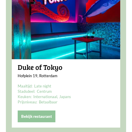
Duke of Tokyo
Hofplein 19, Rotterdam
Maaltijd:
Late night
Stadsdeel:
Centrum
Keuken:
Internationaal
Japans
Prijsniveau:
Betaalbaar
Bekijk restaurant