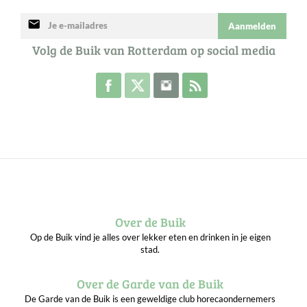
mail
Aanmelden
Volg de Buik van Rotterdam op social media
Volg de Buik op Facebook
Volg de Buik op Twitter
Volg de Buik op Instagram
Abonneer je op de RSS 
Over de Buik
Op de Buik vind je alles over lekker eten en drinken in je eigen
stad.
Over de Garde van de Buik
De Garde van de Buik is een geweldige club horecaondernemers