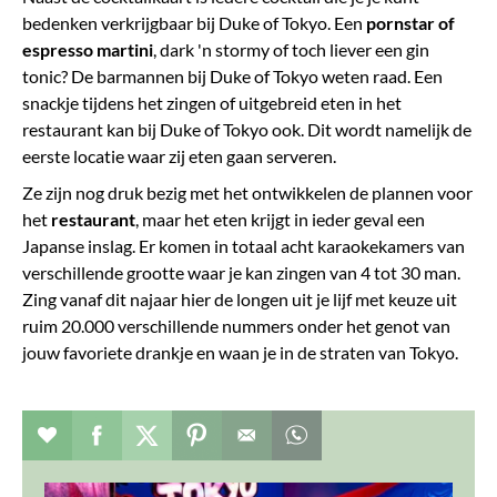
bedenken verkrijgbaar bij Duke of Tokyo. Een
pornstar of
espresso martini
, dark 'n stormy of toch liever een gin
tonic? De barmannen bij Duke of Tokyo weten raad. Een
snackje tijdens het zingen of uitgebreid eten in het
restaurant kan bij Duke of Tokyo ook. Dit wordt namelijk de
eerste locatie waar zij eten gaan serveren.
Ze zijn nog druk bezig met het ontwikkelen de plannen voor
het
restaurant
, maar het eten krijgt in ieder geval een
Japanse inslag. Er komen in totaal acht karaokekamers van
verschillende grootte waar je kan zingen van 4 tot 30 man.
Zing vanaf dit najaar hier de longen uit je lijf met keuze uit
ruim 20.000 verschillende nummers onder het genot van
jouw favoriete drankje en waan je in de straten van Tokyo.
Verhaal toevoegen aan favorieten
Deel dit op facebook
Deel dit op twitter
Deel dit op pinterest
Whatsapp dit bericht