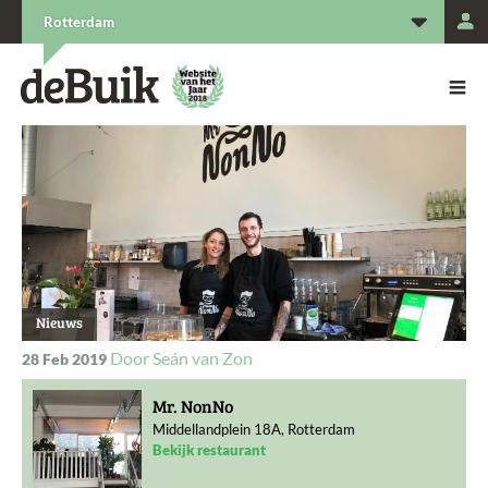
L
Rotterdam
De Buik van {city: city}
De Buik
Nieuws
Seán van Zon
28 Feb 2019
Mr. NonNo
Middellandplein 18A, Rotterdam
Bekijk restaurant