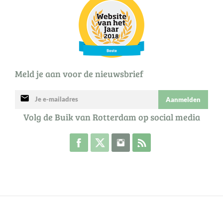
Meld je aan voor de nieuwsbrief
mail
Aanmelden
Volg de Buik van Rotterdam op social media
Volg de Buik op Facebook
Volg de Buik op Twitter
Volg de Buik op Instagram
Abonneer je op de RSS 