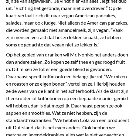
zijn ze van afgeweken. “Je vindt hier van alles”, legt het duo
uit. “Richting het gezonde, maar niet overdreven.” Op de
kaart vertaalt zich dit naar vegan American pancakes,
salades, maar ook fudge. Niet alleen de American pancakes,
die worden gemaakt met amandelmelk, zijn vegan. “Vaak
zijn mensen verrast dat het zo lekker smaakt, ze hebben
soms de gedachte dat vegan niet zo lekker is.”
Op het gebied van dranken wil Mr. NonNo het anders doen
dan andere zaken. Zo kopen ze zelf thee en gedroogd fruit
in. Dit mixen ze tot er een goede blend is gevonden.
Daarnaast speelt koffie ook een belangrijke rol. “We mixen
en roasten onze eigen bonen”, vertellen ze. Hierbij houden
ze de wens van de klant in het achterhoofd. Als de klant zijn
theekruiden of koffiebonen op een bepaalde manier gemixt
wil hebben, dan is dat mogelijk. Daarnaast persen ze ook
sappen en smoothies. Wat ze niet hebben, zijn de
standaardfrisdranken. “We hebben Cola van een producent
uit Duitsland, dat is net even anders. Ook hebben we
matcha en lavendeldrankjes, alles wat je niet verwacht en