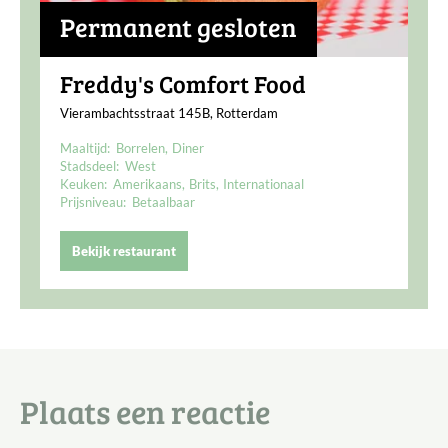
Permanent gesloten
Freddy's Comfort Food
Vierambachtsstraat 145B, Rotterdam
Maaltijd:
Borrelen
Diner
Stadsdeel:
West
Keuken:
Amerikaans
Brits
Internationaal
Prijsniveau:
Betaalbaar
Bekijk restaurant
Plaats een reactie