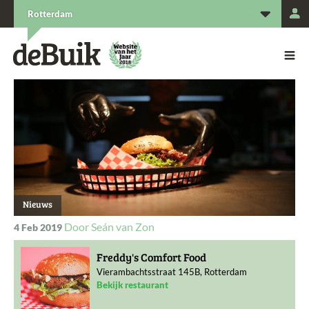
L
Rotterdam
De Buik van {city: city}
De Buik
Nieuws
Seán van Zon
4 Feb 2019
Freddy's Comfort Food
Vierambachtsstraat 145B, Rotterdam
Bekijk restaurant