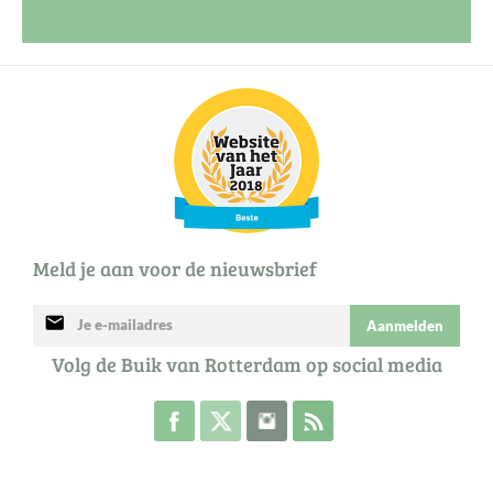
Meld je aan voor de nieuwsbrief
mail
Aanmelden
Volg de Buik van Rotterdam op social media
Volg de Buik op Facebook
Volg de Buik op Twitter
Volg de Buik op Instagram
Abonneer je op de RSS 