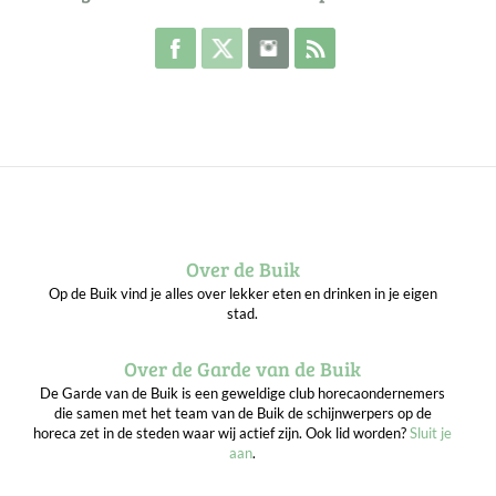
Volg de Buik op Facebook
Volg de Buik op Twitter
Volg de Buik op Instagram
Abonneer je op de RSS 
Over de Buik
Op de Buik vind je alles over lekker eten en drinken in je eigen
stad.
Over de Garde van de Buik
De Garde van de Buik is een geweldige club horecaondernemers
die samen met het team van de Buik de schijnwerpers op de
horeca zet in de steden waar wij actief zijn. Ook lid worden?
Sluit je
aan
.