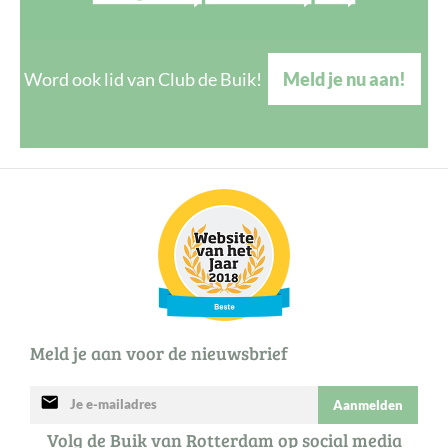
Word ook lid van Club de Buik!
Meld je nu aan!
Meld je aan voor de nieuwsbrief
mail
Aanmelden
Volg de Buik van Rotterdam op social media