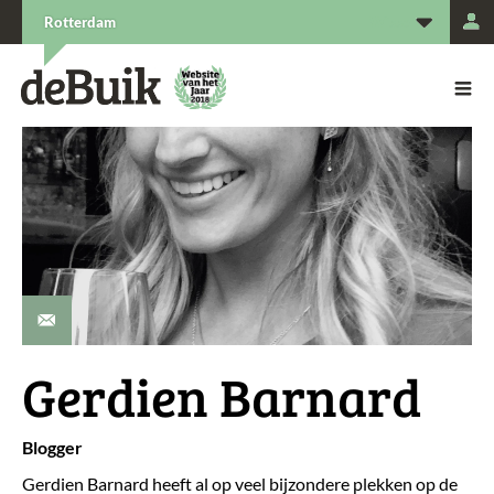
L
Rotterdam
De Buik van {city: city}
De Buik
info@gerdienbarnard.nl
Gerdien Barnard
Blogger
Gerdien Barnard heeft al op veel bijzondere plekken op de