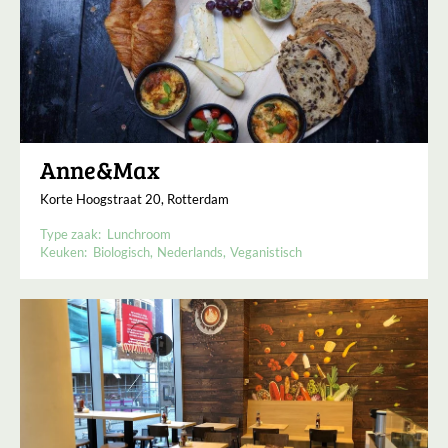
Anne&Max
Korte Hoogstraat 20, Rotterdam
Type zaak:
Lunchroom
Keuken:
Biologisch
Nederlands
Veganistisch