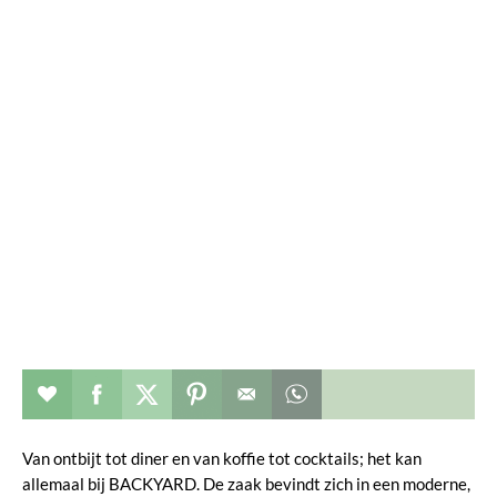
Restaurant toevoegen aan favorieten
Deel dit op facebook
Deel dit op twitter
Deel dit op pinterest
Whatsapp dit bericht
Van ontbijt tot diner en van koffie tot cocktails; het kan
allemaal bij BACKYARD. De zaak bevindt zich in een moderne,