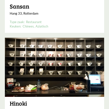
Sansan
Hang 33, Rotterdam
Type zaak:
Restaurant
Keuken:
Chinees
Aziatisch
Hinoki