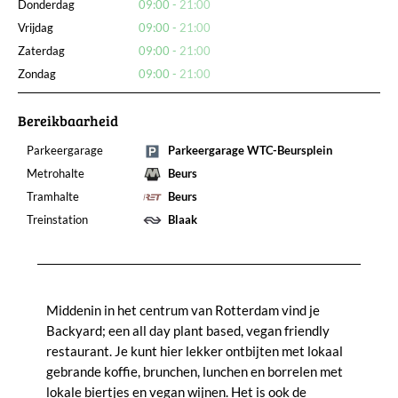
Donderdag
09:00
21:00
Vrijdag
09:00
21:00
Zaterdag
09:00
21:00
Zondag
09:00
21:00
Bereikbaarheid
Parkeergarage
Parkeergarage WTC-Beursplein
Metrohalte
Beurs
Tramhalte
Beurs
Treinstation
Blaak
Middenin in het centrum van Rotterdam vind je
Backyard; een all day plant based, vegan friendly
restaurant. Je kunt hier lekker ontbijten met lokaal
gebrande koffie, brunchen, lunchen en borrelen met
lokale biertjes en vegan wijnen. Het is ook de