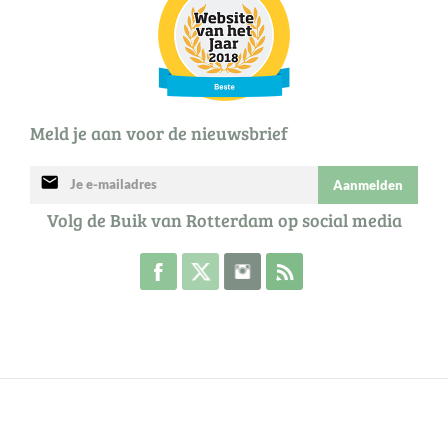
Meld je aan voor de nieuwsbrief
mail
Aanmelden
Volg de Buik van Rotterdam op social media
Volg de Buik op Facebook
Volg de Buik op Twitter
Volg de Buik op Instagram
Abonneer je op de RSS 