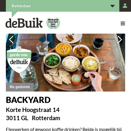
L
Rotterdam
De Buik van {city: city}
De Buik
Vorige
Vorige
Vorige
Vol
Vol
Vol
Nu gesloten
BACKYARD
Korte Hoogstraat 14
3011 GL
Rotterdam
Flexwerken of gewoon koffie drinken? Beide is mogelijk bij