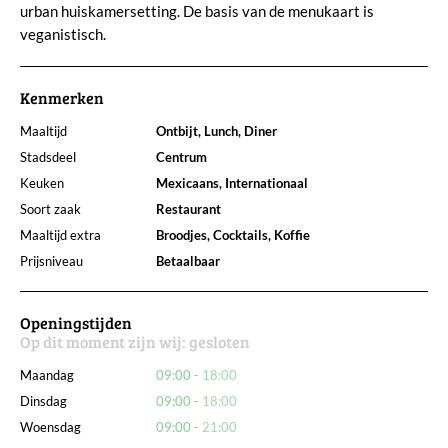
urban huiskamersetting. De basis van de menukaart is
veganistisch.
Kenmerken
Maaltijd
Ontbijt, Lunch, Diner
Stadsdeel
Centrum
Keuken
Mexicaans, Internationaal
Soort zaak
Restaurant
Maaltijd extra
Broodjes, Cocktails, Koffie
Prijsniveau
Betaalbaar
Openingstijden
Op dit moment zijn wij:
gesloten
Maandag
09:00
18:00
Dinsdag
09:00
18:00
Woensdag
09:00
21:00