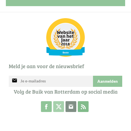
Meld je aan voor de nieuwsbrief
mail
Aanmelden
Volg de Buik van Rotterdam op social media
Volg de Buik op Facebook
Volg de Buik op Twitter
Volg de Buik op Instagram
Abonneer je op de RSS 