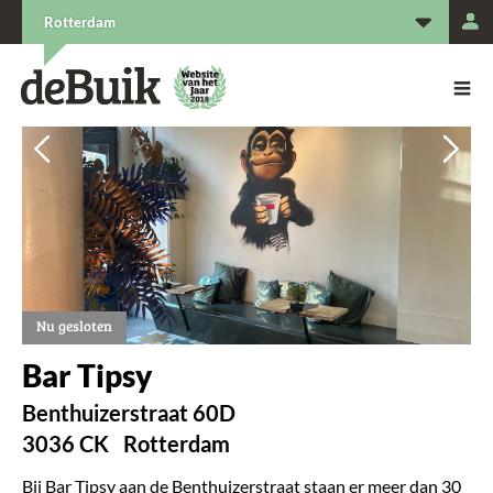
L
Rotterdam
De Buik van {city: city}
De Buik
Vorige
Vorige
Vol
Vol
Nu gesloten
Bar Tipsy
Benthuizerstraat 60D
3036 CK
Rotterdam
Bij Bar Tipsy aan de Benthuizerstraat staan er meer dan 30