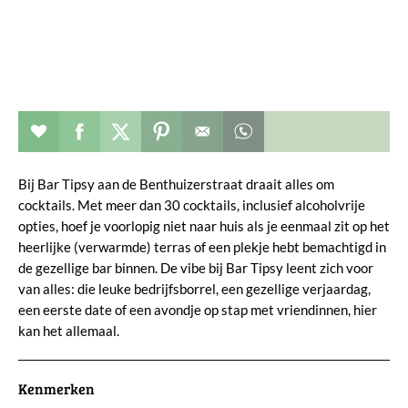
Restaurant toevoegen aan favorieten
Deel dit op facebook
Deel dit op twitter
Deel dit op pinterest
Whatsapp dit bericht
Bij Bar Tipsy aan de Benthuizerstraat draait alles om
cocktails. Met meer dan 30 cocktails, inclusief alcoholvrije
opties, hoef je voorlopig niet naar huis als je eenmaal zit op het
heerlijke (verwarmde) terras of een plekje hebt bemachtigd in
de gezellige bar binnen. De vibe bij Bar Tipsy leent zich voor
van alles: die leuke bedrijfsborrel, een gezellige verjaardag,
een eerste date of een avondje op stap met vriendinnen, hier
kan het allemaal.
Kenmerken