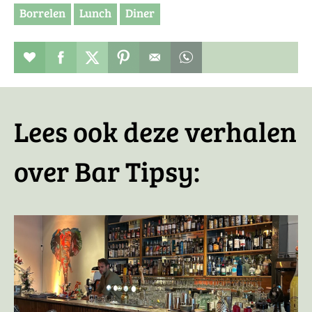
Borrelen
Lunch
Diner
Restaurant toevoegen aan favorieten
Deel dit op facebook
Deel dit op twitter
Deel dit op pinterest
Whatsapp dit bericht
Lees ook deze verhalen
over Bar Tipsy: