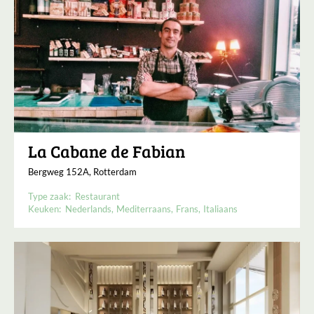
La Cabane de Fabian
Bergweg 152A, Rotterdam
Type zaak:
Restaurant
Keuken:
Nederlands
Mediterraans
Frans
Italiaans