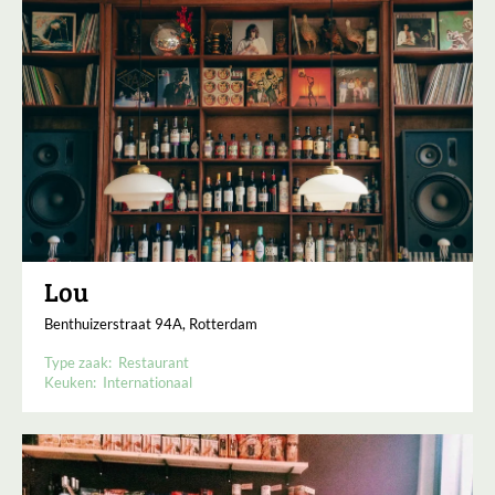
Lou
Benthuizerstraat 94A, Rotterdam
Type zaak:
Restaurant
Keuken:
Internationaal