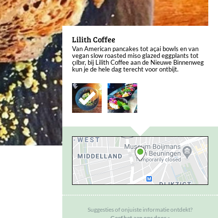
Lilith Coffee
Van American pancakes tot açai bowls en van
vegan slow roasted miso glazed eggplants tot
çılbır, bij Lilith Coffee aan de Nieuwe Binnenweg
kun je de hele dag terecht voor ontbijt.
Suggesties of onjuiste informatie ontdekt?
Geef het aan ons door »