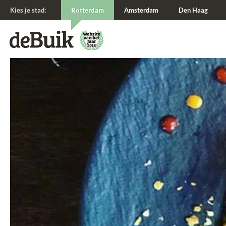
Kies je stad:
Rotterdam
Amsterdam
Den Haag
De Buik van {city: city}
De Buik