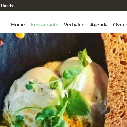
Utrecht
Home
Restaurants
Verhalen
Agenda
Over 
Zoek
Vorige
Vorige