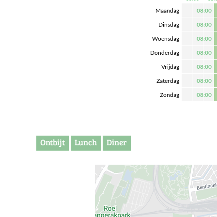
Maandag
08:00
Dinsdag
08:00
Woensdag
08:00
Donderdag
08:00
Vrijdag
08:00
Zaterdag
08:00
Zondag
08:00
Ontbijt
Lunch
Diner