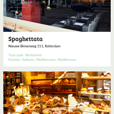
Spaghettata
Nieuwe Binnenweg 151, Rotterdam
Type zaak:
Restaurant
Keuken:
Italiaans
Mediterraans
Mediterraan