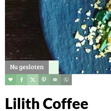
Nu gesloten
Restaurant toevoegen aan favorieten
Deel dit op facebook
Deel dit op twitter
Deel dit op pinterest
Whatsapp dit bericht
Lilith Coffee