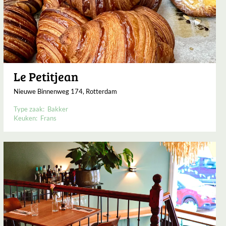
Le Petitjean
Nieuwe Binnenweg 174, Rotterdam
Type zaak:
Bakker
Keuken:
Frans