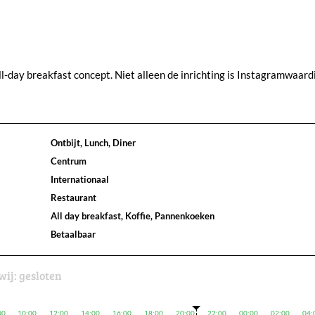
ll-day breakfast concept. Niet alleen de inrichting is Instagramwaard
Ontbijt, Lunch, Diner
Centrum
Internationaal
Restaurant
All day breakfast, Koffie, Pannenkoeken
Betaalbaar
wij:
gesloten
00
10:00
12:00
14:00
16:00
18:00
20:00
22:00
00:00
02:00
04: