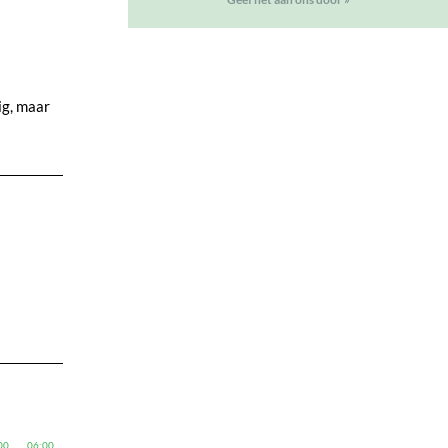
ig, maar
00
06:00