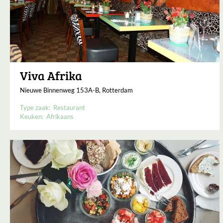
Viva Afrika
Nieuwe Binnenweg 153A-B, Rotterdam
Type zaak:
Restaurant
Keuken:
Afrikaans