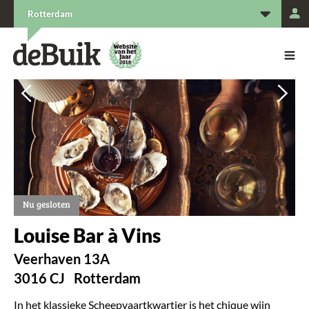
L
Rotterdam
De Buik van {city: city}
De Buik
Vorige
Vorige
Vol
Vol
Nu gesloten
Louise Bar à Vins
Veerhaven 13A
3016 CJ
Rotterdam
In het klassieke Scheepvaartkwartier is het chique wijn