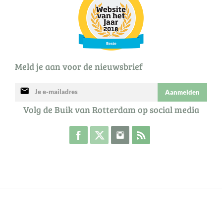
Meld je aan voor de nieuwsbrief
mail
Aanmelden
Volg de Buik van Rotterdam op social media
Volg de Buik op Facebook
Volg de Buik op Twitter
Volg de Buik op Instagram
Abonneer je op de RSS 