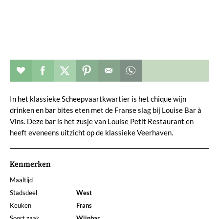
Restaurant toevoegen aan favorieten
Deel dit op facebook
Deel dit op twitter
Deel dit op pinterest
Whatsapp dit bericht
In het klassieke Scheepvaartkwartier is het chique wijn
drinken en bar bites eten met de Franse slag bij Louise Bar à
Vins. Deze bar is het zusje van Louise Petit Restaurant en
heeft eveneens uitzicht op de klassieke Veerhaven.
Kenmerken
Maaltijd
Stadsdeel
West
Keuken
Frans
Soort zaak
Wijnbar