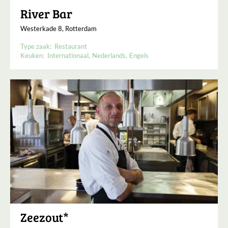
River Bar
Westerkade 8, Rotterdam
Type zaak:
Restaurant
Keuken:
Internationaal
Nederlands
Engels
Zeezout*