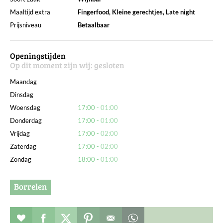
Maaltijd extra
Fingerfood, Kleine gerechtjes, Late night
Prijsniveau
Betaalbaar
Openingstijden
Op dit moment zijn wij:
gesloten
Maandag
Dinsdag
Woensdag
17:00
01:00
Donderdag
17:00
01:00
Vrijdag
17:00
02:00
Zaterdag
17:00
02:00
Zondag
18:00
01:00
Borrelen
Restaurant toevoegen aan favorieten
Deel dit op facebook
Deel dit op twitter
Deel dit op pinterest
Whatsapp dit bericht